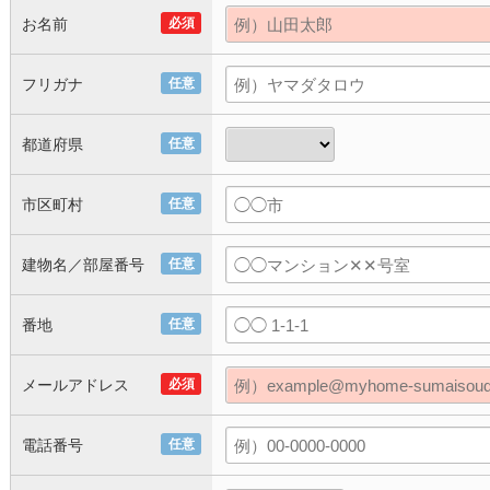
お名前
必須
フリガナ
任意
都道府県
任意
市区町村
任意
建物名／部屋番号
任意
番地
任意
メールアドレス
必須
電話番号
任意