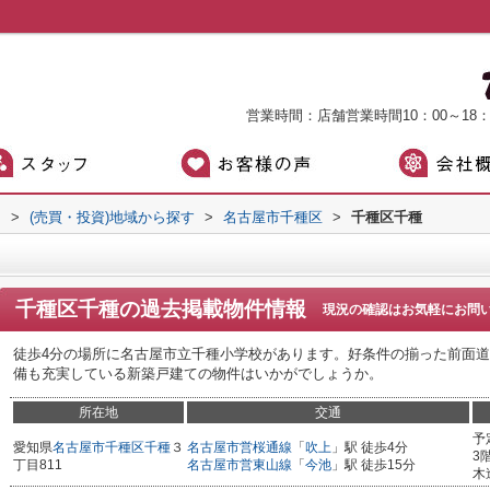
営業時間：店舗営業時間10：00～18
）
>
(売買・投資)地域から探す
>
名古屋市千種区
>
千種区千種
千種区千種
の過去掲載物件情報
現況の確認はお気軽にお問
徒歩4分の場所に名古屋市立千種小学校があります。好条件の揃った前面道
備も充実している新築戸建ての物件はいかがでしょうか。
所在地
交通
予
愛知県
名古屋市千種区
千種
３
名古屋市営桜通線
「
吹上
」駅 徒歩4分
3
丁目811
名古屋市営東山線
「
今池
」駅 徒歩15分
木