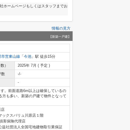
弊社ホームページもしくはスタッフまでお
情報の見方
【新築一戸建】
屋市営東山線
「
今池
」駅 徒歩15分
年数）
2025年 7月 ( 予定 )
坪数
-/-
-
ます。前面道路6m以上は確保しているの
る方も多い、新築の戸建て物件となって
原店
マックスバリュ川原店１階
4号 損害保険代理店
公益社団法人全国宅地建物取引業保証