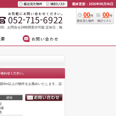
最終更新：2026年08月06日
00
00
件
件
最近見た物件
検討リスト
：00、お問合せ24時間受付可能
定休日：無
い合わせください。
路6m以上の物件をお薦めいたします。設
建物
定
階建
造