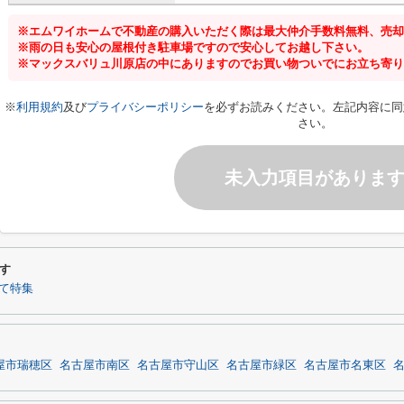
※エムワイホームで不動産の購入いただく際は最大仲介手数料無料、売却
※雨の日も安心の屋根付き駐車場ですので安心してお越し下さい。
※マックスバリュ川原店の中にありますのでお買い物ついでにお立ち寄り
※
利用規約
及び
プライバシーポリシー
を必ずお読みください。左記内容に同
さい。
未入力項目がありま
す
て特集
屋市瑞穂区
名古屋市南区
名古屋市守山区
名古屋市緑区
名古屋市名東区