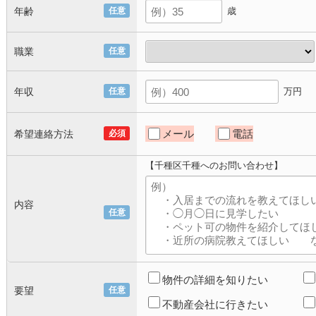
年齢
任意
歳
職業
任意
年収
任意
万円
メール
電話
希望連絡方法
必須
【千種区千種へのお問い合わせ】
内容
任意
物件の詳細を知りたい
要望
任意
不動産会社に行きたい