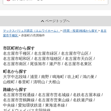
ページトップへ
マックスバリュ川原店（エムワイホーム）
>
(売買・投資)地域から探す
>
名古
屋市千種区
>
赤坂町の売買物件
市区町村から探す
名古屋市千種区
/
名古屋市緑区
/
名古屋市守山区
/
名古屋市昭和区
/
名古屋市瑞穂区
/
名古屋市天白区
/
名古屋市南区
/
尾張旭市
/
瀬戸市
/
名古屋市名東区
町名から探す
大字中志段味
/
浦里
/
南野
/
鳴海町
/
吹上町
/
鴻の巣
/
山根町
/
春里町
/
清明山
/
大根山
路線から探す
名古屋市営桜通線
/
名古屋市営名城線
/
名鉄名古屋本線
/
名古屋市営鶴舞線
/
名古屋市営東山線
/
名鉄瀬戸線
/
中央線
/
愛知環状鉄道
/
東海道本線
/
ガイドウェイバス志段味線