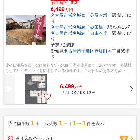
仲手無料
新築
6,499
万円
名古屋市営名城線
「
茶屋ヶ坂
」駅 徒歩10
分
名古屋市営名城線
「
砂田橋
」駅 徒歩15分
名古屋市営名城線
「
自由ヶ丘
」駅 徒歩17
分
予定 / 2階建
愛知県
名古屋市千種区
赤坂町
４丁目85番
５
薬や日用品を買うのに便利なV・drug 天満堂薬局まで、287mです。外壁材
としてサイディングを使用している物件です。こだわりのある方も多い、新
築の戸建て物件となっております。こち...
6,499
万
円
- / 4LDK / 98.12㎡
1
1
1～1
該当物件数
件
販売数
件
件を表示
変更
絞り込み条件：
なし