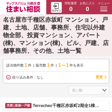
閲覧履歴
お気に入り
メニュー
0
0
名古屋市千種区赤坂町 マンション、戸
建、土地、店舗、事務所、住宅以外建
物全部、投資マンション、アパート
(棟)、マンション(棟)、ビル、戸建、店
舗事務所、その他、土地一覧
1
1
1～1
該当物件数
件
販売数
件
件を表示
変更
絞り込み条件：
なし
Terrechez千種区赤坂町2期全1棟【仲介手数料無料 上野小 若水中】
売買 | 新築一戸建