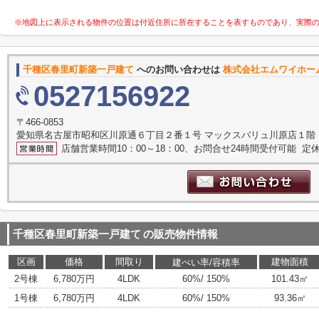
※地図上に表示される物件の位置は付近住所に所在することを表すものであり、実際
千種区春里町新築一戸建て
へのお問い合わせは
株式会社エムワイホー
0527156922
〒466-0853
愛知県名古屋市昭和区川原通６丁目２番１号 マックスバリュ川原店１階
店舗営業時間10：00～18：00、お問合せ24時間受付可能 定休
千種区春里町新築一戸建て
の販売物件情報
区画
価格
間取り
建物面積
建ぺい率/容積率
2号棟
6,780万円
4LDK
60%/ 150%
101.43㎡
1号棟
6,780万円
4LDK
60%/ 150%
93.36㎡