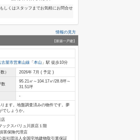
ジもしくはスタッフまでお気軽にお問合せ
情報の見方
【新築一戸建】
名古屋市営東山線
「
本山
」駅 徒歩10分
年数）
2026年 7月 ( 予定 )
95.21㎡～104.17㎡/28.8坪～
坪数
31.51坪
-
あります。地盤調査済みの物件です。夢
がでしょうか。
原店
マックスバリュ川原店１階
4号 損害保険代理店
公益社団法人全国宅地建物取引業保証