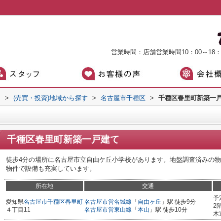
営業時間：店舗営業時間10：00～18
）
>
(売買・投資)地域から探す
>
名古屋市千種区
>
千種区春里町新築一
千種区春里町新築一戸建て
徒歩4分の場所に名古屋市立自由ケ丘小学校があります。地盤調査済みの
物件で設備も充実しています。
所在地
交通
予
愛知県
名古屋市千種区
春里町
名古屋市営名城線
「
自由ヶ丘
」駅 徒歩9分
2
４丁目11
名古屋市営東山線
「
本山
」駅 徒歩10分
木