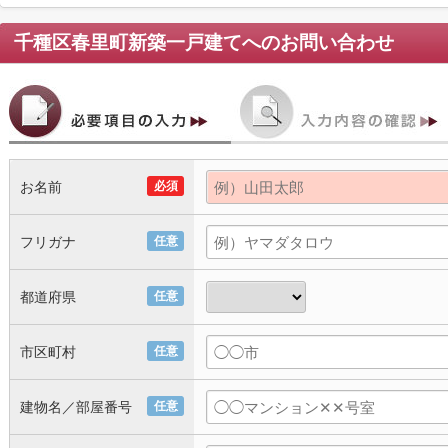
千種区春里町新築一戸建て
へのお問い合わせ
お名前
必須
フリガナ
任意
都道府県
任意
市区町村
任意
建物名／部屋番号
任意