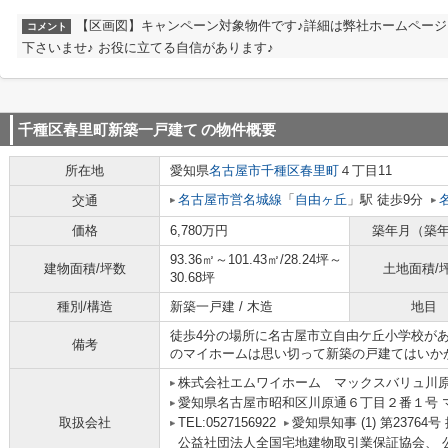
【区画図】キャンペーン対象物件です♪詳細は弊社ホームペー
コメント
下さいませ♪ お役に立てる自信があります♪
千種区春里町新築一戸建て
の物件概要
所在地
愛知県
名古屋市千種区
春里町
４丁目11
名古屋市営名城線
「
自由ヶ丘
」駅 徒歩9分
交通
価格
6,780万円
築年月（築
93.36㎡～101.43㎡/28.24坪～
建物面積/坪数
土地面積/
30.68坪
種別/構造
新築一戸建 / 木造
地目
徒歩4分の場所に名古屋市立自由ケ丘小学校が
備考
のマイホームは思い切って新築の戸建てはいか
株式会社エムワイホーム マックスバリュ川
愛知県名古屋市昭和区川原通６丁目２番１号 
取扱会社
TEL:0527156922
愛知県知事 (1) 第2376
公益社団法人全国宅地建物取引業保証協会、 