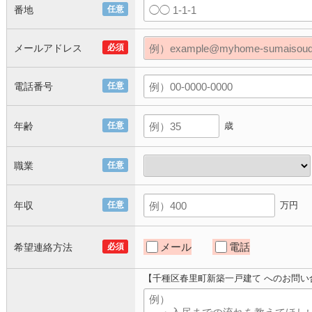
番地
任意
メールアドレス
必須
電話番号
任意
年齢
任意
歳
職業
任意
年収
任意
万円
メール
電話
希望連絡方法
必須
【千種区春里町新築一戸建て へのお問い