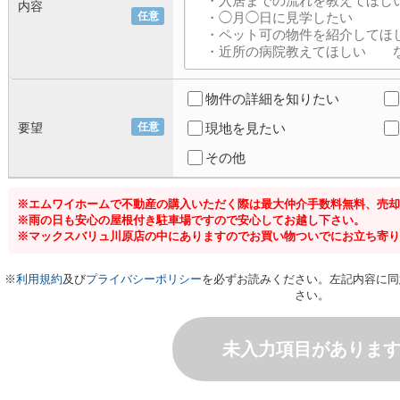
内容
任意
物件の詳細を知りたい
要望
任意
現地を見たい
その他
※エムワイホームで不動産の購入いただく際は最大仲介手数料無料、売却
※雨の日も安心の屋根付き駐車場ですので安心してお越し下さい。
※マックスバリュ川原店の中にありますのでお買い物ついでにお立ち寄り
※
利用規約
及び
プライバシーポリシー
を必ずお読みください。左記内容に同
さい。
未入力項目がありま