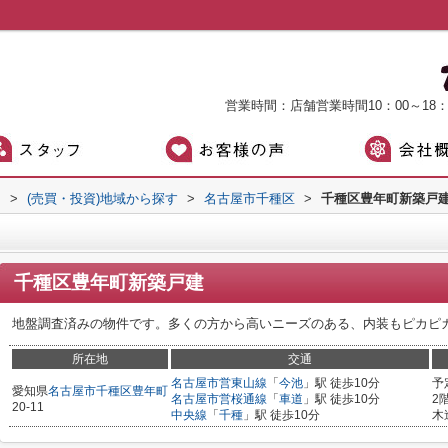
営業時間：店舗営業時間10：00～18
）
>
(売買・投資)地域から探す
>
名古屋市千種区
>
千種区豊年町新築戸
千種区豊年町新築戸建
地盤調査済みの物件です。多くの方から高いニーズのある、内装もピカピ
所在地
交通
名古屋市営東山線
「
今池
」駅 徒歩10分
予
愛知県
名古屋市千種区
豊年町
名古屋市営桜通線
「
車道
」駅 徒歩10分
2
20-11
中央線
「
千種
」駅 徒歩10分
木