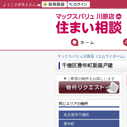
ようこそ
ゲスト
さん
マックスバリュ川原店（エムワイホーム
千種区豊年町新築戸建
▼ご希望の物件をお探しします
同じエリアの物件
名古屋市千種区
豊年町