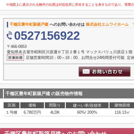
※地図上に表示される物件の位置は付近住所に所在することを表すものであり、実際
千種区豊年町新築戸建
へのお問い合わせは
株式会社エムワイホーム 
0527156922
〒466-0853
愛知県名古屋市昭和区川原通６丁目２番１号 マックスバリュ川原店１階
店舗営業時間10：00～18：00、お問合せ24時間受付可能 定休
千種区豊年町新築戸建
の販売物件情報
区画
価格
間取り
建物面積
建ぺい率/容積率
１号棟
6,780万円
4LDK
60%/ 200%
116.13㎡
千種区豊年町新築戸建
へのお問い合わせ