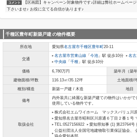
【区画図】キャンペーン対象物件です♪詳細は弊社ホームペー
コメント
下さいませ♪ お役に立てる自信があります♪
千種区豊年町新築戸建
の物件概要
所在地
愛知県
名古屋市千種区
豊年町
20-11
名古屋市営東山線
「
今池
」駅 徒歩10分
名古
交通
中央線
「
千種
」駅 徒歩10分
価格
6,780万円
築年月（築
建物面積/坪数
116.13㎡/35.12坪
土地面積/
種別/構造
新築一戸建 / 木造
地目
内外装共に綺麗な新築戸建ての物件はいかがで
備考
使用している物件です。
株式会社エムワイホーム マックスバリュ川
愛知県名古屋市昭和区川原通６丁目２番１号 
取扱会社
TEL:0527156922
愛知県知事 (1) 第2376
公益社団法人全国宅地建物取引業保証協会、 
協会愛知本部