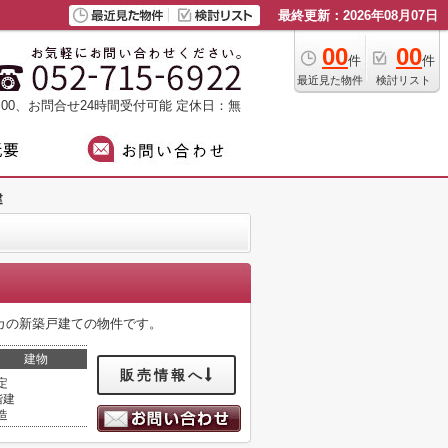
最終更新：2026年08月07日
00
00
件
件
最近見た物件
検討リスト
：00、お問合せ24時間受付可能
定休日：無
建
カの新築戸建ての物件です。
建物
販売情報へ
定
階建
造