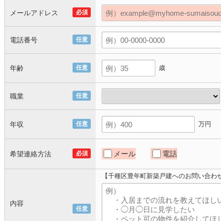
メールアドレス
必須
電話番号
任意
年齢
任意
歳
職業
任意
年収
任意
万円
メール
電話
希望連絡方法
必須
【千種区豊年町新築戸建へのお問い合わ
内容
任意