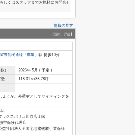
ジもしくはスタッフまでお気軽にお問合せ
情報の見方
【新築一戸建】
屋市営桜通線
「
車道
」駅 徒歩10分
年数）
2026年 5月 ( 予定 )
坪数
118.31㎡/35.78坪
-
しょうか。外壁材としてサイディングを
原店
マックスバリュ川原店１階
4号 損害保険代理店
公益社団法人全国宅地建物取引業保証