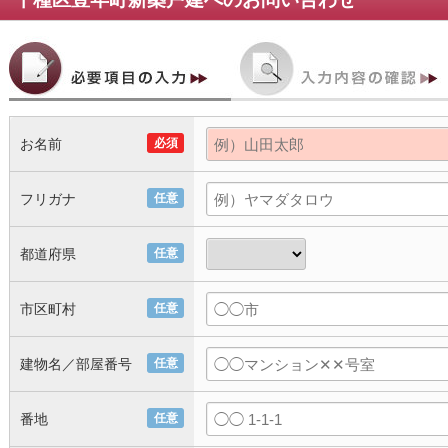
お名前
必須
フリガナ
任意
都道府県
任意
市区町村
任意
建物名／部屋番号
任意
番地
任意