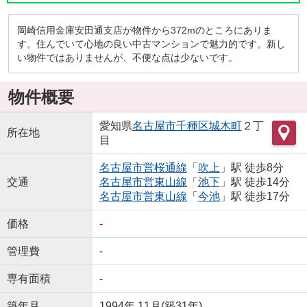
岡崎信用金庫安田通支店が物件から372mのところにありま
す。住んでいて心地の良い中古マンションで魅力的です。新し
い物件ではありませんが、不便な点は少ないです。
物件概要
愛知県
名古屋市千種区
城木町
２丁
所在地
目
名古屋市営桜通線
「
吹上
」駅 徒歩8分
交通
名古屋市営東山線
「
池下
」駅 徒歩14分
名古屋市営東山線
「
今池
」駅 徒歩17分
価格
-
管理費
-
専有面積
-
築年月
1994年 11月(築31年)