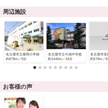
周辺施設
名古屋市立春岡小学校
名古屋市立今池中学校
名古屋市安
約678m／9分
約1440m／18分
約578m／
お客様の声