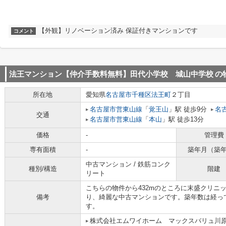
【外観】リノベーション済み 保証付きマンションです
コメント
法王マンション【仲介手数料無料】田代小学校 城山中学校
の
所在地
愛知県
名古屋市千種区
法王町
２丁目
名古屋市営東山線
「
覚王山
」駅 徒歩9分
名
交通
名古屋市営東山線
「
本山
」駅 徒歩13分
価格
-
管理費
専有面積
-
築年月（築
中古マンション / 鉄筋コンク
種別/構造
階建
リート
こちらの物件から432mのところに末盛クリニ
備考
り、綺麗な中古マンションです。築年数は経っ
す。
株式会社エムワイホーム マックスバリュ川