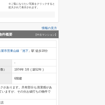
※ご覧になりたい写真をクリックすると
拡大されて表示されます。
情報の見方
物件概要
【中古マンション】
古屋市営東山線
「
池下
」駅 徒歩18分
-
年数）
1974年 3月 ( 築52年 )
6階建
ックがあります。共有部分も清潔感があ
ていますが、その分お値打ちの物件で
原店