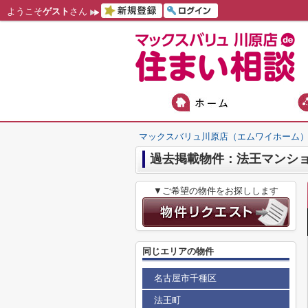
ようこそ
ゲスト
さん
マックスバリュ川原店（エムワイホーム
過去掲載物件：法王マンシ
▼ご希望の物件をお探しします
同じエリアの物件
名古屋市千種区
法王町