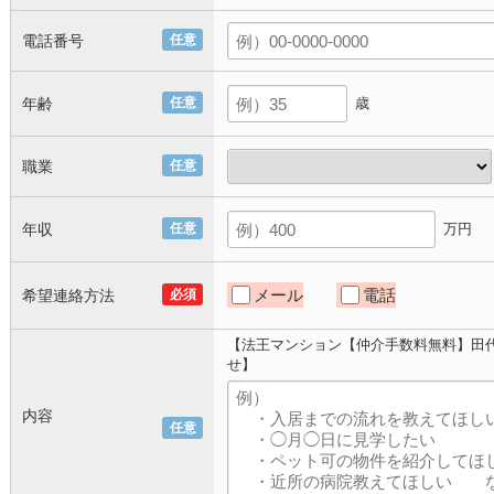
電話番号
任意
年齢
任意
歳
職業
任意
年収
任意
万円
メール
電話
希望連絡方法
必須
【法王マンション【仲介手数料無料】田
せ】
内容
任意