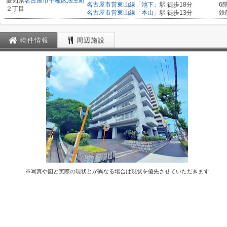
愛知県
名古屋市千種区
法王町
名古屋市営東山線
「
池下
」駅 徒歩18分
6
２丁目
名古屋市営東山線
「
本山
」駅 徒歩13分
鉄
物件情報
周辺施設
※写真や図と実際の現状とが異なる場合は現状を優先させていただきます