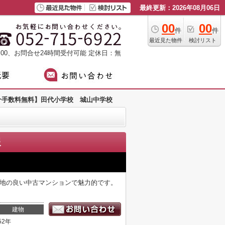
最終更新：2026年08月06日
00
00
件
件
最近見た物件
検討リスト
：00、お問合せ24時間受付可能
定休日：無
介手数料無料】田代小学校 城山中学校
報
心地の良い中古マンションで魅力的です。
建物
52年