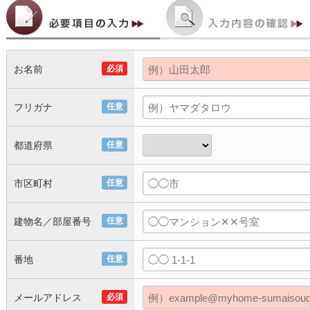
お名前
必須
フリガナ
任意
都道府県
任意
市区町村
任意
建物名／部屋番号
任意
番地
任意
メールアドレス
必須