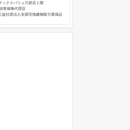
マックスバリュ川原店１階
4号 損害保険代理店
公益社団法人全国宅地建物取引業保証