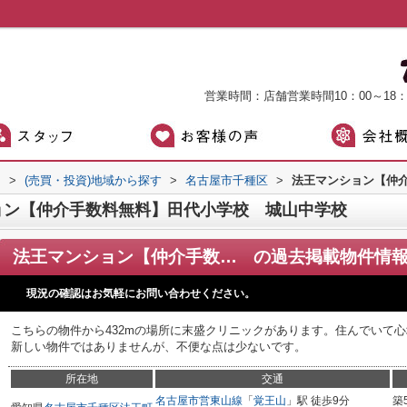
営業時間：店舗営業時間10：00～18
）
>
(売買・投資)地域から探す
>
名古屋市千種区
>
法王マンション【仲
ョン【仲介手数料無料】田代小学校 城山中学校
法王マンション【仲介手数料無料】田代小学校 城山中学校
の過去掲載物件情
現況の確認はお気軽にお問い合わせください。
こちらの物件から432mの場所に末盛クリニックがあります。住んでいて
新しい物件ではありませんが、不便な点は少ないです。
所在地
交通
名古屋市営東山線
「
覚王山
」駅 徒歩9分
築