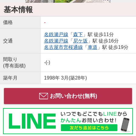
基本情報
価格
-
名鉄瀬戸線
「
森下
」駅 徒歩11分
交通
名鉄瀬戸線
「
尼ケ坂
」駅 徒歩16分
名古屋市営桜通線
「
車道
」駅 徒歩19分
間取り
-(-)
(専有面積)
築年月
1998年 3月(築28年)
お問い合わせ(無料)