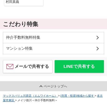
村田真義
こだわり特集
仲介手数料無料特集
マンション特集
メールで共有する
LINEで共有する
ページトップへ
マックスバリュ川原店（エムワイホーム）
>
(売買・投資)地域から探す
>
名古
屋市東区
>
メイツ徳川＜仲介手数料無料＞