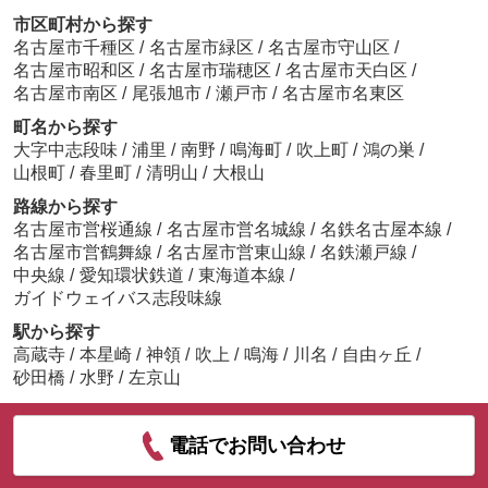
市区町村から探す
名古屋市千種区
/
名古屋市緑区
/
名古屋市守山区
/
名古屋市昭和区
/
名古屋市瑞穂区
/
名古屋市天白区
/
名古屋市南区
/
尾張旭市
/
瀬戸市
/
名古屋市名東区
町名から探す
大字中志段味
/
浦里
/
南野
/
鳴海町
/
吹上町
/
鴻の巣
/
山根町
/
春里町
/
清明山
/
大根山
路線から探す
名古屋市営桜通線
/
名古屋市営名城線
/
名鉄名古屋本線
/
名古屋市営鶴舞線
/
名古屋市営東山線
/
名鉄瀬戸線
/
中央線
/
愛知環状鉄道
/
東海道本線
/
ガイドウェイバス志段味線
駅から探す
高蔵寺
/
本星崎
/
神領
/
吹上
/
鳴海
/
川名
/
自由ヶ丘
/
砂田橋
/
水野
/
左京山
電話でお問い合わせ