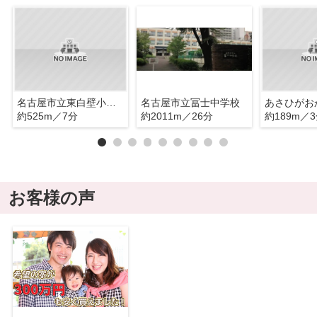
名古屋市立東白壁小学校
名古屋市立冨士中学校
あさひがお
約525m／7分
約2011m／26分
約189m／
お客様の声