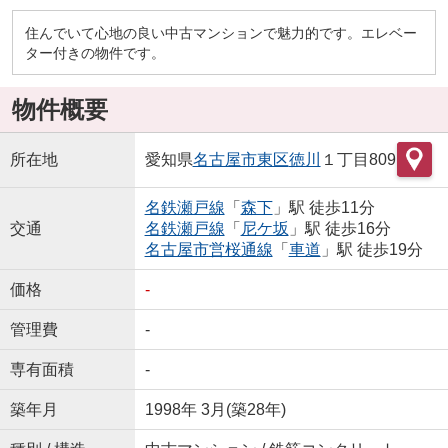
住んでいて心地の良い中古マンションで魅力的です。エレベー
ター付きの物件です。
物件概要
所在地
愛知県
名古屋市東区
徳川
１丁目809
名鉄瀬戸線
「
森下
」駅 徒歩11分
交通
名鉄瀬戸線
「
尼ケ坂
」駅 徒歩16分
名古屋市営桜通線
「
車道
」駅 徒歩19分
価格
-
管理費
-
専有面積
-
築年月
1998年 3月(築28年)