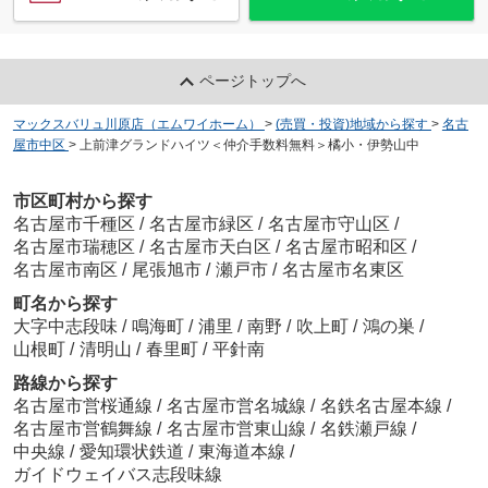
ページトップへ
マックスバリュ川原店（エムワイホーム）
>
(売買・投資)地域から探す
>
名古
屋市中区
>
上前津グランドハイツ＜仲介手数料無料＞橘小・伊勢山中
市区町村から探す
名古屋市千種区
/
名古屋市緑区
/
名古屋市守山区
/
名古屋市瑞穂区
/
名古屋市天白区
/
名古屋市昭和区
/
名古屋市南区
/
尾張旭市
/
瀬戸市
/
名古屋市名東区
町名から探す
大字中志段味
/
鳴海町
/
浦里
/
南野
/
吹上町
/
鴻の巣
/
山根町
/
清明山
/
春里町
/
平針南
路線から探す
名古屋市営桜通線
/
名古屋市営名城線
/
名鉄名古屋本線
/
名古屋市営鶴舞線
/
名古屋市営東山線
/
名鉄瀬戸線
/
中央線
/
愛知環状鉄道
/
東海道本線
/
ガイドウェイバス志段味線