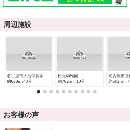
周辺施設
名古屋市大池保育園
松元幼稚園
名古屋市立
約628m／8分
約762m／10分
約502m／
お客様の声