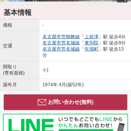
基本情報
価格
-
名古屋市営鶴舞線
「
上前津
」駅 徒歩4分
名古屋市営名城線
「
東別院
」駅 徒歩9分
交通
名古屋市営名城線
「
矢場町
」駅 徒歩13
分
間取り
-(-)
(専有面積)
築年月
1974年 4月(築52年)
お問い合わせ(無料)