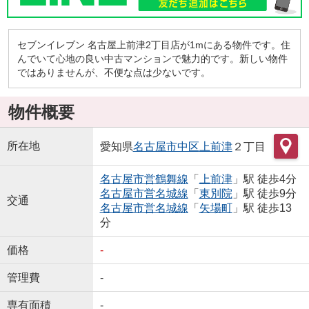
セブンイレブン 名古屋上前津2丁目店が1mにある物件です。住
んでいて心地の良い中古マンションで魅力的です。新しい物件
ではありませんが、不便な点は少ないです。
物件概要
所在地
愛知県
名古屋市中区
上前津
２丁目
名古屋市営鶴舞線
「
上前津
」駅 徒歩4分
名古屋市営名城線
「
東別院
」駅 徒歩9分
交通
名古屋市営名城線
「
矢場町
」駅 徒歩13
分
価格
-
管理費
-
専有面積
-