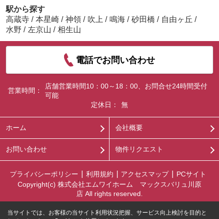
駅から探す
高蔵寺
/
本星崎
/
神領
/
吹上
/
鳴海
/
砂田橋
/
自由ヶ丘
/
水野
/
左京山
/
相生山
電話でお問い合わせ
店舗営業時間10：00～18：00、お問合せ24時間受付
営業時間：
可能
定休日：
無
ホーム
会社概要
お問い合わせ
物件リクエスト
プライバシーポリシー
利用規約
アクセスマップ
PCサイト
Copyright(c) 株式会社エムワイホーム マックスバリュ川原
店 All rights reserved.
当サイトでは、お客様の当サイト利用状況把握、サービス向上検討を目的と