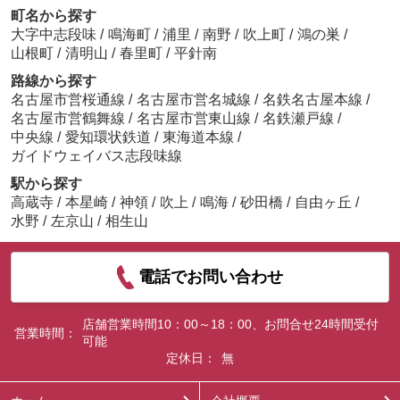
町名から探す
大字中志段味
/
鳴海町
/
浦里
/
南野
/
吹上町
/
鴻の巣
/
山根町
/
清明山
/
春里町
/
平針南
路線から探す
名古屋市営桜通線
/
名古屋市営名城線
/
名鉄名古屋本線
/
名古屋市営鶴舞線
/
名古屋市営東山線
/
名鉄瀬戸線
/
中央線
/
愛知環状鉄道
/
東海道本線
/
ガイドウェイバス志段味線
駅から探す
高蔵寺
/
本星崎
/
神領
/
吹上
/
鳴海
/
砂田橋
/
自由ヶ丘
/
水野
/
左京山
/
相生山
電話でお問い合わせ
店舗営業時間10：00～18：00、お問合せ24時間受付
営業時間：
可能
定休日：
無