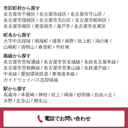
市区町村から探す
名古屋市千種区
/
名古屋市緑区
/
名古屋市守山区
/
名古屋市瑞穂区
/
名古屋市天白区
/
名古屋市昭和区
/
名古屋市南区
/
尾張旭市
/
瀬戸市
/
名古屋市名東区
町名から探す
大字中志段味
/
鳴海町
/
浦里
/
南野
/
吹上町
/
鴻の巣
/
山根町
/
清明山
/
春里町
/
平針南
路線から探す
名古屋市営桜通線
/
名古屋市営名城線
/
名鉄名古屋本線
/
名古屋市営鶴舞線
/
名古屋市営東山線
/
名鉄瀬戸線
/
中央線
/
愛知環状鉄道
/
東海道本線
/
ガイドウェイバス志段味線
駅から探す
高蔵寺
/
本星崎
/
神領
/
吹上
/
鳴海
/
砂田橋
/
自由ヶ丘
/
水野
/
左京山
/
相生山
電話でお問い合わせ