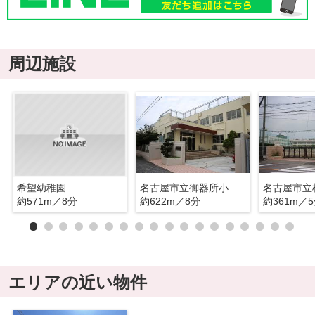
周辺施設
希望幼稚園
名古屋市立御器所小学校
名古屋市立
約571m／8分
約622m／8分
約361m／
エリアの近い物件