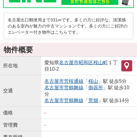
名古屋出口郵便局まで331mです。多くの方に好評な、清潔感
のある室内が魅力の中古マンションです。多くの方にご好評の
エレベーター付き物件はこちらです。
物件概要
愛知県
名古屋市昭和区
桜山町
１丁
所在地
目10-2
名古屋市営桜通線
「
桜山
」駅 徒歩5分
名古屋市営鶴舞線
「
御器所
」駅 徒歩10
交通
分
名古屋市営鶴舞線
「
荒畑
」駅 徒歩14分
価格
-
管理費
-