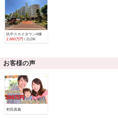
杁中スカイタウンA棟
2,880
万
円
/ 2LDK
お客様の声
村田真義