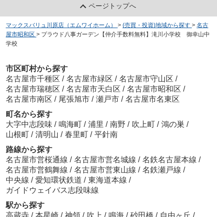
ページトップへ
マックスバリュ川原店（エムワイホーム）
>
(売買・投資)地域から探す
>
名古
屋市昭和区
>
プラウド八事ガーデン【仲介手数料無料】滝川小学校 御幸山中
学校
市区町村から探す
名古屋市千種区
/
名古屋市緑区
/
名古屋市守山区
/
名古屋市瑞穂区
/
名古屋市天白区
/
名古屋市昭和区
/
名古屋市南区
/
尾張旭市
/
瀬戸市
/
名古屋市名東区
町名から探す
大字中志段味
/
鳴海町
/
浦里
/
南野
/
吹上町
/
鴻の巣
/
山根町
/
清明山
/
春里町
/
平針南
路線から探す
名古屋市営桜通線
/
名古屋市営名城線
/
名鉄名古屋本線
/
名古屋市営鶴舞線
/
名古屋市営東山線
/
名鉄瀬戸線
/
中央線
/
愛知環状鉄道
/
東海道本線
/
ガイドウェイバス志段味線
駅から探す
高蔵寺
/
本星崎
/
神領
/
吹上
/
鳴海
/
砂田橋
/
自由ヶ丘
/