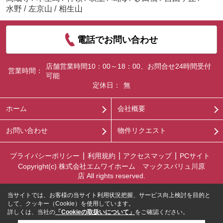
水野
/
左京山
/
相生山
電話でお問い合わせ
店舗営業時間10：00～18：00、お問合せ24時間受付
営業時間：
可能
定休日：
無
ホーム
会社概要
お問い合わせ
物件リクエスト
プライバシーポリシー
利用規約
アクセスマップ
PCサイト
Copyright(c) 株式会社エムワイホーム マックスバリュ川原
店 All rights reserved.
当サイトでは、お客様の当サイト利用状況把握、サービス向上検討を目的と
して、クッキー（Cookie）を使用しています。
詳しくは、当社の
「Cookieの取扱いについて」
をご確認ください。