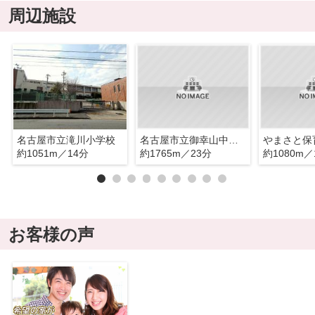
周辺施設
名古屋市立滝川小学校
名古屋市立御幸山中学校
やまさと保
約1051m／14分
約1765m／23分
約1080m／
お客様の声