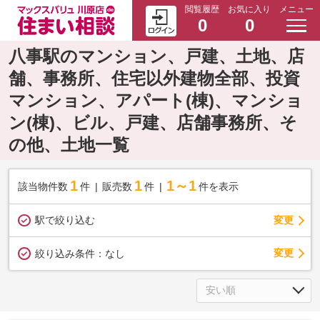
閲覧履歴
お気に入り
メニュー
0
0
八事駅のマンション、戸建、土地、店
舗、事務所、住宅以外建物全部、投資
マンション、アパート(棟)、マンショ
ン(棟)、ビル、戸建、店舗事務所、そ
の他、土地一覧
1
1
1～1
該当物件数
件
販売数
件
件を表示
駅で絞り込む
変更
変更
絞り込み条件：
なし