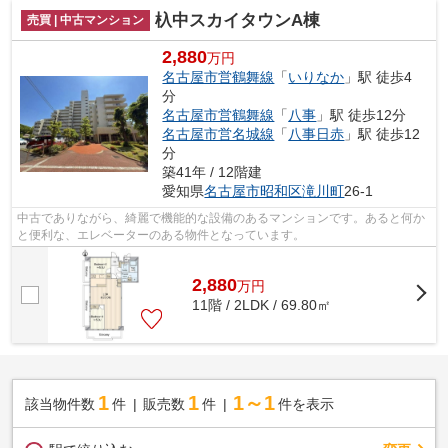
杁中スカイタウンA棟
売買 | 中古マンション
2,880
万円
名古屋市営鶴舞線
「
いりなか
」駅 徒歩4
分
名古屋市営鶴舞線
「
八事
」駅 徒歩12分
名古屋市営名城線
「
八事日赤
」駅 徒歩12
分
築41年 / 12階建
愛知県
名古屋市昭和区
滝川町
26-1
中古でありながら、綺麗で機能的な設備のあるマンションです。あると何か
と便利な、エレベーターのある物件となっています。
2,880
万
円
11階 / 2LDK / 69.80㎡
1
1
1～1
該当物件数
件
販売数
件
件を表示