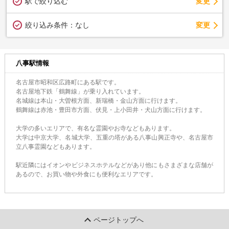
駅で絞り込む
変更
変更
絞り込み条件：
なし
八事駅情報
名古屋市昭和区広路町にある駅です。
名古屋地下鉄「鶴舞線」が乗り入れています。
名城線は本山・大曽根方面、新瑞橋・金山方面に行けます。
鶴舞線は赤池・豊田市方面、伏見・上小田井・犬山方面に行けます。
大学の多いエリアで、有名な霊園やお寺などもあります。
大学は中京大学、名城大学、五重の塔がある八事山興正寺や、名古屋市
立八事霊園などもあります。
駅近隣にはイオンやビジネスホテルなどがあり他にもさまざまな店舗が
あるので、お買い物や外食にも便利なエリアです。
ページトップへ