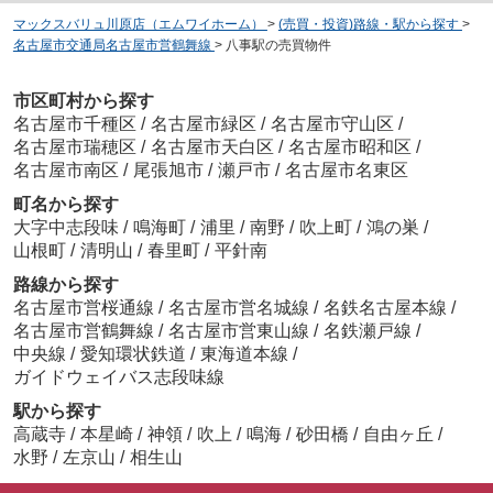
マックスバリュ川原店（エムワイホーム）
>
(売買・投資)路線・駅から探す
>
名古屋市交通局名古屋市営鶴舞線
>
八事駅の売買物件
市区町村から探す
名古屋市千種区
/
名古屋市緑区
/
名古屋市守山区
/
名古屋市瑞穂区
/
名古屋市天白区
/
名古屋市昭和区
/
名古屋市南区
/
尾張旭市
/
瀬戸市
/
名古屋市名東区
町名から探す
大字中志段味
/
鳴海町
/
浦里
/
南野
/
吹上町
/
鴻の巣
/
山根町
/
清明山
/
春里町
/
平針南
路線から探す
名古屋市営桜通線
/
名古屋市営名城線
/
名鉄名古屋本線
/
名古屋市営鶴舞線
/
名古屋市営東山線
/
名鉄瀬戸線
/
中央線
/
愛知環状鉄道
/
東海道本線
/
ガイドウェイバス志段味線
駅から探す
高蔵寺
/
本星崎
/
神領
/
吹上
/
鳴海
/
砂田橋
/
自由ヶ丘
/
水野
/
左京山
/
相生山