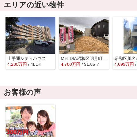
エリアの近い物件
山手通シティハウス
MELDIA昭和区明月町１丁目【仲介手数料無料 御器所小 桜山中】
4,280
万
円
/ 4LDK
4,700
万
円
/ 91.05㎡
4,699
万
円
お客様の声