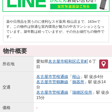
薬や日用品を買うのに便利なスギ薬局 桜山店まで、163mで
す。この物件は快適な室内環境が魅力の中古マンションとなっ
ています。築年数は経っていますが、その分お値打ちの物件で
す。
物件概要
愛知県
名古屋市昭和区
広見町
６丁
所在地
目
名古屋市営桜通線
「
桜山
」駅 徒歩4分
名古屋市営鶴舞線
「
御器所
」駅 徒歩14
交通
分
名古屋市営桜通線
「
瑞穂区役所
」駅 徒歩
15分
価格
-