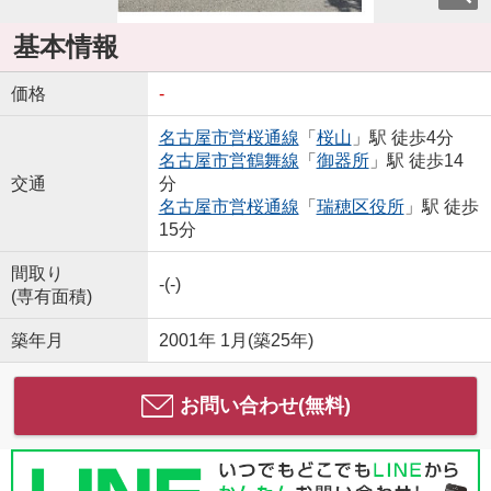
基本情報
価格
-
名古屋市営桜通線
「
桜山
」駅 徒歩4分
名古屋市営鶴舞線
「
御器所
」駅 徒歩14
交通
分
名古屋市営桜通線
「
瑞穂区役所
」駅 徒歩
15分
間取り
-(-)
(専有面積)
築年月
2001年 1月(築25年)
お問い合わせ(無料)