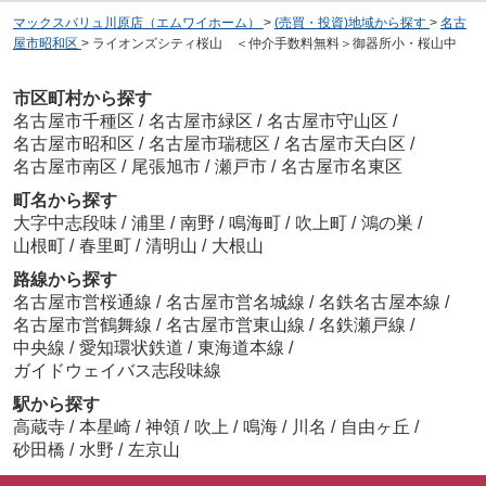
マックスバリュ川原店（エムワイホーム）
>
(売買・投資)地域から探す
>
名古
屋市昭和区
>
ライオンズシティ桜山 ＜仲介手数料無料＞御器所小・桜山中
市区町村から探す
名古屋市千種区
/
名古屋市緑区
/
名古屋市守山区
/
名古屋市昭和区
/
名古屋市瑞穂区
/
名古屋市天白区
/
名古屋市南区
/
尾張旭市
/
瀬戸市
/
名古屋市名東区
町名から探す
大字中志段味
/
浦里
/
南野
/
鳴海町
/
吹上町
/
鴻の巣
/
山根町
/
春里町
/
清明山
/
大根山
路線から探す
名古屋市営桜通線
/
名古屋市営名城線
/
名鉄名古屋本線
/
名古屋市営鶴舞線
/
名古屋市営東山線
/
名鉄瀬戸線
/
中央線
/
愛知環状鉄道
/
東海道本線
/
ガイドウェイバス志段味線
駅から探す
高蔵寺
/
本星崎
/
神領
/
吹上
/
鳴海
/
川名
/
自由ヶ丘
/
砂田橋
/
水野
/
左京山