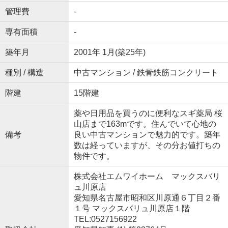
管理費
-
専有面積
-
築年月
2001年 1月(築25年)
種別 / 構造
中古マンション / 鉄骨鉄筋コンクリート
階建
15階建
薬や日用品を買うのに便利なスギ薬局 桜
山店まで163mです。住んでいて心地の
備考
良い中古マンションで魅力的です。築年
数は経っていますが、その分お値打ちの
物件です。
株式会社エムワイホーム マックスバリ
ュ川原店
愛知県名古屋市昭和区川原通６丁目２番
１号 マックスバリュ川原店１階
TEL:0527156922