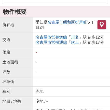
物件概要
愛知県
名古屋市昭和区
折戸町
５丁
所在地
目24
名古屋市営鶴舞線
「
川名
」駅 徒歩12分
交通
名古屋市営桜通線
「
吹上
」駅 徒歩17分
価格
-
土地面積
-
坪数
-
坪単価
-
種別
売地
地目 / 地勢
宅地 / -