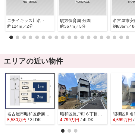
ニチイキッズ川名・家庭保育室
駒方保育園 分園
名古屋市安
約124m／2分
約367m／5分
約636m／
エリアの近い物件
名古屋市昭和区伊勝町1丁目新築戸建
昭和区長戸町６丁目新築戸建
5,580
万
円
/ 3LDK
4,799
万
円
/ 4LDK
4,699
万
円