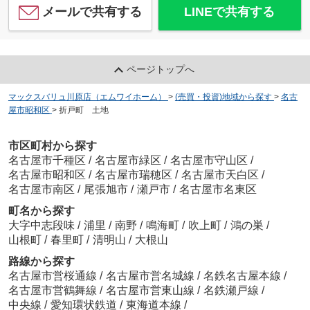
メールで共有する
LINEで共有する
ページトップへ
マックスバリュ川原店（エムワイホーム）
>
(売買・投資)地域から探す
>
名古
屋市昭和区
>
折戸町 土地
市区町村から探す
名古屋市千種区
/
名古屋市緑区
/
名古屋市守山区
/
名古屋市昭和区
/
名古屋市瑞穂区
/
名古屋市天白区
/
名古屋市南区
/
尾張旭市
/
瀬戸市
/
名古屋市名東区
町名から探す
大字中志段味
/
浦里
/
南野
/
鳴海町
/
吹上町
/
鴻の巣
/
山根町
/
春里町
/
清明山
/
大根山
路線から探す
名古屋市営桜通線
/
名古屋市営名城線
/
名鉄名古屋本線
/
名古屋市営鶴舞線
/
名古屋市営東山線
/
名鉄瀬戸線
/
中央線
/
愛知環状鉄道
/
東海道本線
/