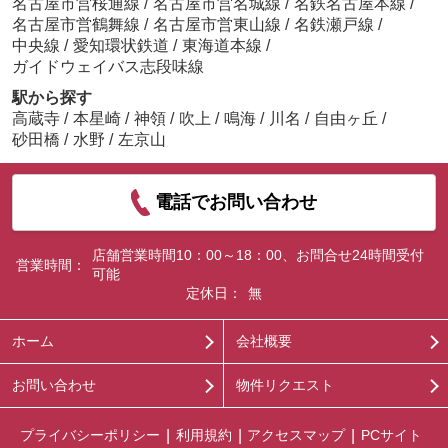
名古屋市営桜通線
/
名古屋市営名城線
/
名鉄名古屋本線
/
名古屋市営鶴舞線
/
名古屋市営東山線
/
名鉄瀬戸線
/
中央線
/
愛知環状鉄道
/
東海道本線
/
ガイドウェイバス志段味線
駅から探す
高蔵寺
/
本星崎
/
神領
/
吹上
/
鳴海
/
川名
/
自由ヶ丘
/
砂田橋
/
水野
/
左京山
電話でお問い合わせ
店舗営業時間10：00～18：00、お問合せ24時間受付
営業時間：
可能
定休日：
無
ホーム
会社概要
お問い合わせ
物件リクエスト
プライバシーポリシー
利用規約
アクセスマップ
PCサイト