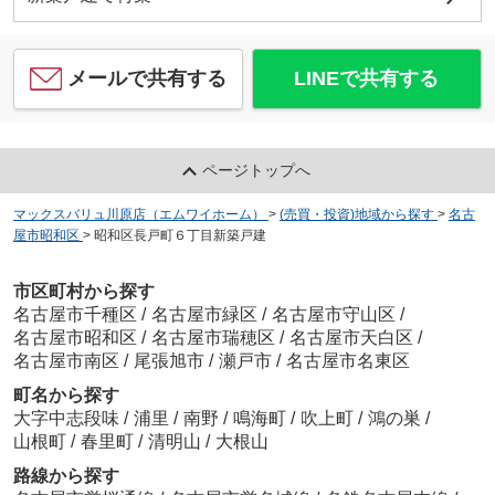
メールで共有する
LINEで共有する
ページトップへ
マックスバリュ川原店（エムワイホーム）
>
(売買・投資)地域から探す
>
名古
屋市昭和区
>
昭和区長戸町６丁目新築戸建
市区町村から探す
名古屋市千種区
/
名古屋市緑区
/
名古屋市守山区
/
名古屋市昭和区
/
名古屋市瑞穂区
/
名古屋市天白区
/
名古屋市南区
/
尾張旭市
/
瀬戸市
/
名古屋市名東区
町名から探す
大字中志段味
/
浦里
/
南野
/
鳴海町
/
吹上町
/
鴻の巣
/
山根町
/
春里町
/
清明山
/
大根山
路線から探す