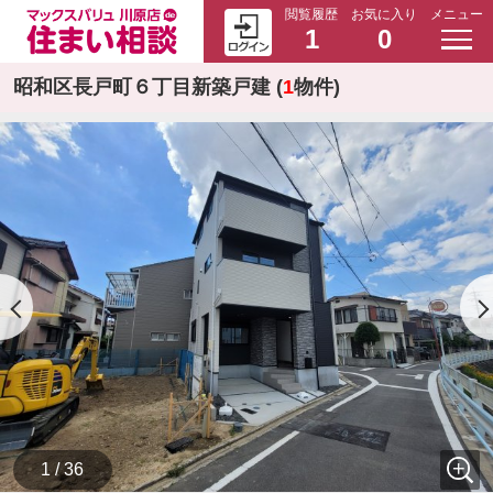
閲覧履歴
お気に入り
メニュー
1
0
昭和区長戸町６丁目新築戸建 (
1
物件)
1 / 36