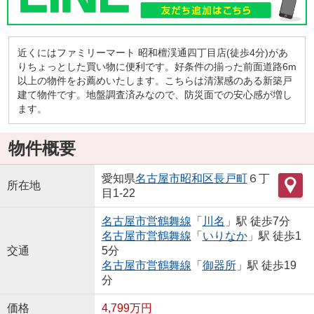
近くにはファミリーマート 昭和檀渓通四丁目店(徒歩4分)があ
りちょっとした買い物に便利です。好条件の揃った前面道路6m
以上の物件をお薦めいたします。こちらは清潔感のある新築戸
建て物件です。地盤調査済みなので、防災面での安心感が増し
ます。
物件概要
愛知県
名古屋市昭和区
長戸町
６丁
所在地
目1-22
名古屋市営鶴舞線
「
川名
」駅 徒歩7分
名古屋市営鶴舞線
「
いりなか
」駅 徒歩1
交通
5分
名古屋市営鶴舞線
「
御器所
」駅 徒歩19
分
価格
4,799万円