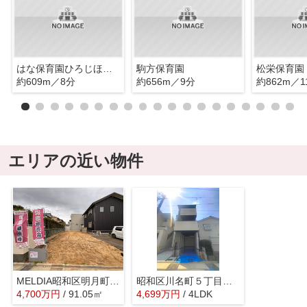
はな保育園ひろじほんまち
駒方保育園
松栄保育園
約609m／8分
約656m／9分
約862m／1
エリアの近い物件
MELDIA昭和区明月町１丁目【仲介手数料無料 御器所小 桜山中】
昭和区川名町５丁目新築戸建て
4,700
万
円
/ 91.05㎡
4,699
万
円
/ 4LDK