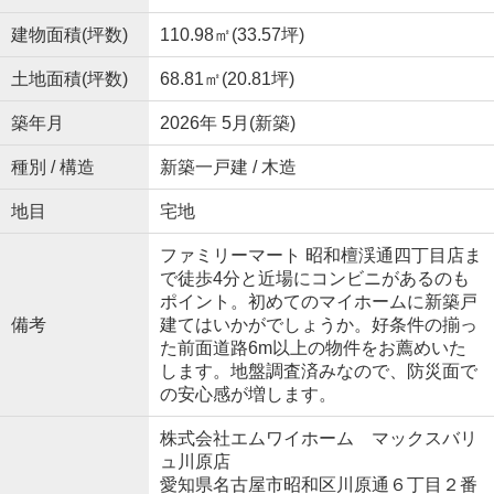
建物面積(坪数)
110.98㎡(33.57坪)
土地面積(坪数)
68.81㎡(20.81坪)
築年月
2026年 5月(新築)
種別 / 構造
新築一戸建 / 木造
地目
宅地
ファミリーマート 昭和檀渓通四丁目店ま
で徒歩4分と近場にコンビニがあるのも
ポイント。初めてのマイホームに新築戸
備考
建てはいかがでしょうか。好条件の揃っ
た前面道路6m以上の物件をお薦めいた
します。地盤調査済みなので、防災面で
の安心感が増します。
株式会社エムワイホーム マックスバリ
ュ川原店
愛知県名古屋市昭和区川原通６丁目２番