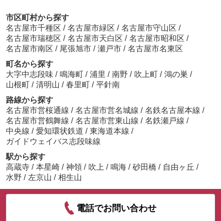
市区町村から探す
名古屋市千種区
/
名古屋市緑区
/
名古屋市守山区
/
名古屋市瑞穂区
/
名古屋市天白区
/
名古屋市昭和区
/
名古屋市南区
/
尾張旭市
/
瀬戸市
/
名古屋市名東区
町名から探す
大字中志段味
/
鳴海町
/
浦里
/
南野
/
吹上町
/
鴻の巣
/
山根町
/
清明山
/
春里町
/
平針南
路線から探す
名古屋市営桜通線
/
名古屋市営名城線
/
名鉄名古屋本線
/
名古屋市営鶴舞線
/
名古屋市営東山線
/
名鉄瀬戸線
/
中央線
/
愛知環状鉄道
/
東海道本線
/
ガイドウェイバス志段味線
駅から探す
高蔵寺
/
本星崎
/
神領
/
吹上
/
鳴海
/
砂田橋
/
自由ヶ丘
/
水野
/
左京山
/
相生山
電話でお問い合わせ