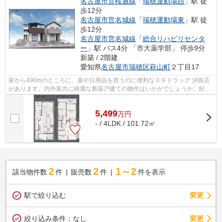
名古屋市営桜通線
「
瑞穂運動場西
」駅 徒
歩12分
名古屋市営名城線
「
瑞穂運動場東
」駅 徒
歩12分
名古屋市営名城線
「
総合リハビリセンタ
ー
」駅 バス4分 「市大薬学部」 停歩9分
新築 / 2階建
愛知県
名古屋市瑞穂区
萩山町
２丁目17
家から490mのところに、薬や日用品を買うのに便利なスギドラッグ 汐路店
があります。内外装共に綺麗な新築戸建ての物件はいかがでしょうか。好条
件の揃った前面道路6m以上の物件をお薦...
5,499
万
円
- / 4LDK / 101.72㎡
2
2
1～2
該当物件数
件
販売数
件
件を表示
駅で絞り込む
変更
変更
絞り込み条件：
なし