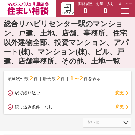
閲覧履歴
お気に入り
メニュー
0
0
総合リハビリセンター駅のマンショ
ン、戸建、土地、店舗、事務所、住宅
以外建物全部、投資マンション、アパ
ート(棟)、マンション(棟)、ビル、戸
建、店舗事務所、その他、土地一覧
2
2
1～2
該当物件数
件
販売数
件
件を表示
駅で絞り込む
変更
変更
絞り込み条件：
なし