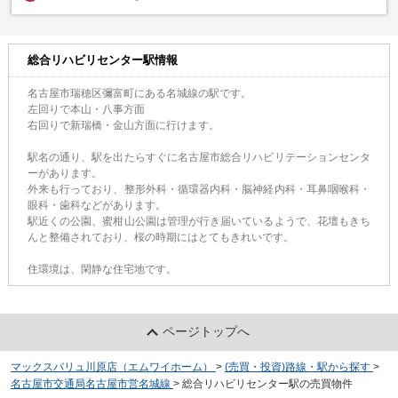
総合リハビリセンター駅情報
名古屋市瑞穂区彌富町にある名城線の駅です。
左回りで本山・八事方面
右回りで新瑞橋・金山方面に行けます。
駅名の通り、駅を出たらすぐに名古屋市総合リハビリテーションセンタ
ーがあります。
外来も行っており、整形外科・循環器内科・脳神経内科・耳鼻咽喉科・
眼科・歯科などがあります。
駅近くの公園、蜜柑山公園は管理が行き届いているようで、花壇もきち
んと整備されており、桜の時期にはとてもきれいです。
住環境は、閑静な住宅地です。
ページトップへ
マックスバリュ川原店（エムワイホーム）
>
(売買・投資)路線・駅から探す
>
名古屋市交通局名古屋市営名城線
>
総合リハビリセンター駅の売買物件