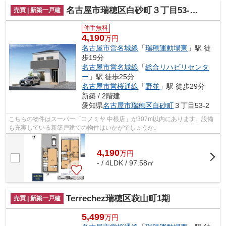
名古屋市瑞穂区白砂町３丁目53-2新築戸建て
売買 | 新築一戸建
仲手無料
4,190
万円
名古屋市営名城線
「
瑞穂運動場東
」駅 徒
歩19分
名古屋市営名城線
「
総合リハビリセンタ
ー
」駅 徒歩25分
名古屋市営桜通線
「
野並
」駅 徒歩29分
新築 / 2階建
愛知県
名古屋市瑞穂区
白砂町
３丁目53-2
こちらの物件はスーパー「コノミヤ 中根店」が307m以内にあります。設備
も充実している新築戸建ての物件はいかがでしょうか。
4,190
万
円
- / 4LDK / 97.58㎡
Terrechez瑞穂区萩山町1期
売買 | 新築一戸建
5,499
万円