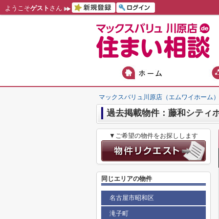
ようこそ
ゲスト
さん
マックスバリュ川原店（エムワイホーム
過去掲載物件：藤和シティ
▼ご希望の物件をお探しします
同じエリアの物件
名古屋市昭和区
滝子町