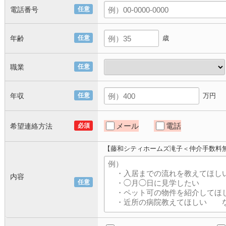
電話番号
任意
年齢
任意
歳
職業
任意
年収
任意
万円
メール
電話
希望連絡方法
必須
【藤和シティホームズ滝子＜仲介手数料
内容
任意