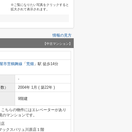
※ご覧になりたい写真をクリックすると
拡大されて表示されます。
情報の見方
【中古マンション】
屋市営鶴舞線
「
荒畑
」駅 徒歩14分
-
年数）
2004年 1月 ( 築22年 )
9階建
す。こちらの物件にはエレベーターがあり
境のマンションです。
原店
マックスバリュ川原店１階