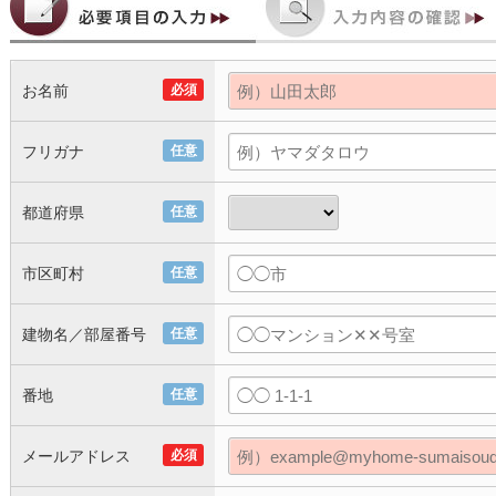
お名前
必須
フリガナ
任意
都道府県
任意
市区町村
任意
建物名／部屋番号
任意
番地
任意
メールアドレス
必須