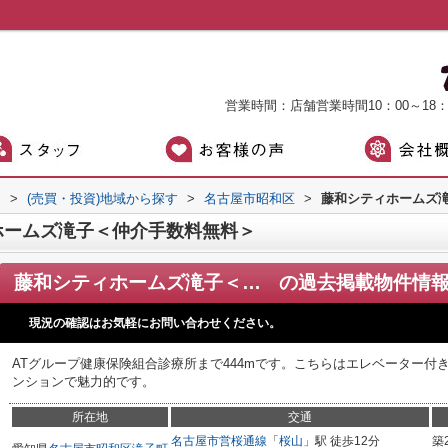
営業時間：店舗営業時間10：00～18
）
>
(売買・投資)地域から探す
>
名古屋市昭和区
>
藤和シティホームズ
ホームズ滝子＜仲介手数料無料＞
藤和シティホームズ滝子＜仲介手数料無料＞
の過去掲載物件情
現況の確認はお気軽にお問い合わせください。
ATグループ健康保険組合診療所まで444mです。こちらはエレベーター付
ンションで魅力的です。
所在地
交通
名古屋市営桜通線
「
桜山
」駅 徒歩12分
築