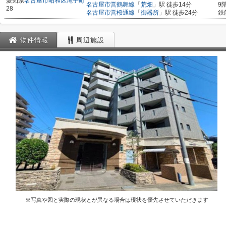
愛知県
名古屋市昭和区
滝子町
名古屋市営鶴舞線
「
荒畑
」駅 徒歩14分
9
28
名古屋市営桜通線
「
御器所
」駅 徒歩24分
鉄
物件情報
周辺施設
※写真や図と実際の現状とが異なる場合は現状を優先させていただきます