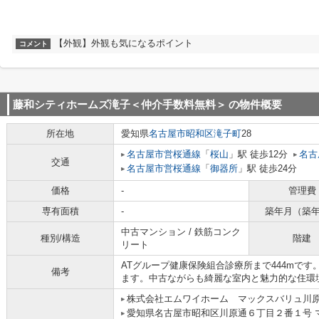
【外観】外観も気になるポイント
コメント
藤和シティホームズ滝子＜仲介手数料無料＞
の物件概要
所在地
愛知県
名古屋市昭和区
滝子町
28
名古屋市営桜通線
「
桜山
」駅 徒歩12分
名古
交通
名古屋市営桜通線
「
御器所
」駅 徒歩24分
価格
-
管理費
専有面積
-
築年月（築
中古マンション / 鉄筋コンク
種別/構造
階建
リート
ATグループ健康保険組合診療所まで444mで
備考
ます。中古ながらも綺麗な室内と魅力的な住環
株式会社エムワイホーム マックスバリュ川
愛知県名古屋市昭和区川原通６丁目２番１号 