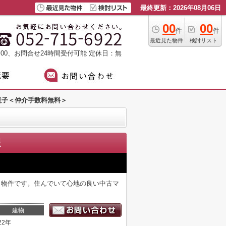
最終更新：2026年08月06日
00
00
件
件
最近見た物件
検討リスト
：00、お問合せ24時間受付可能
定休日：無
滝子＜仲介手数料無料＞
報
き物件です。住んでいて心地の良い中古マ
建物
22年