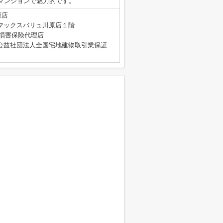
マンションで魅力的です。
原店
マックスバリュ川原店１階
4号 損害保険代理店
公益社団法人全国宅地建物取引業保証