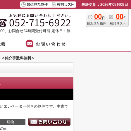
最終更新：2026年08月08日
00
00
件
件
最近見た物件
検討リスト
：00、お問合せ24時間受付可能
定休日：無
ク＜仲介手数料無料＞
報
高いエレベーター付きの物件です。中古で
建物
37年