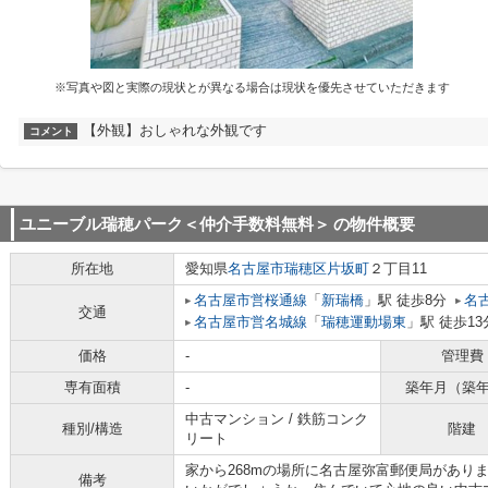
※写真や図と実際の現状とが異なる場合は現状を優先させていただきます
【外観】おしゃれな外観です
コメント
ユニーブル瑞穂パーク＜仲介手数料無料＞
の物件概要
所在地
愛知県
名古屋市瑞穂区
片坂町
２丁目11
名古屋市営桜通線
「
新瑞橋
」駅 徒歩8分
名
交通
名古屋市営名城線
「
瑞穂運動場東
」駅 徒歩13
価格
-
管理費
専有面積
-
築年月（築
中古マンション / 鉄筋コンク
種別/構造
階建
リート
家から268mの場所に名古屋弥富郵便局があり
備考