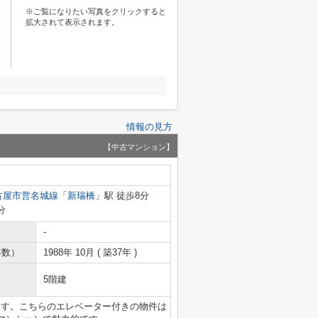
※ご覧になりたい写真をクリックすると
拡大されて表示されます。
情報の見方
【中古マンション】
古屋市営名城線
「
新瑞橋
」駅 徒歩8分
分
-
年数）
1988年 10月 ( 築37年 )
5階建
ます。こちらのエレベーター付きの物件は