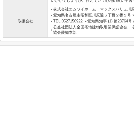
いかがでしょうか。住んでいて心地の良い中古
株式会社エムワイホーム マックスバリュ川
愛知県名古屋市昭和区川原通６丁目２番１号 
取扱会社
TEL:0527156922
愛知県知事 (1) 第2376
公益社団法人全国宅地建物取引業保証協会、 
協会愛知本部