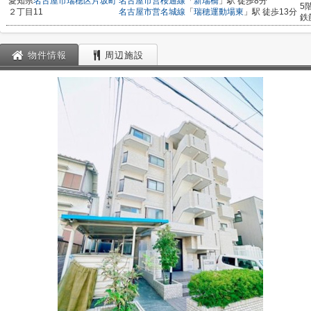
愛知県
名古屋市瑞穂区
片坂町
名古屋市営桜通線
「
新瑞橋
」駅 徒歩8分
5
２丁目11
名古屋市営名城線
「
瑞穂運動場東
」駅 徒歩13分
鉄
物件情報
周辺施設