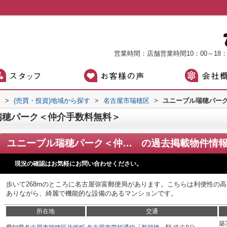
営業時間：店舗営業時間10：00～18
）
>
(売買・投資)地域から探す
>
名古屋市瑞穂区
>
ユニーブル瑞穂パー
瑞穂パーク＜仲介手数料無料＞
ユニーブル瑞穂パーク＜仲介手数料無料＞
の過去掲載物件情
現況の確認はお気軽にお問い合わせください。
歩いて268mのところに名古屋弥富郵便局があります。こちらは利便性の
ありながら、綺麗で機能的な設備のあるマンションです。
所在地
交通
築