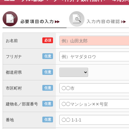
お名前
必須
フリガナ
任意
都道府県
任意
市区町村
任意
建物名／部屋番号
任意
番地
任意