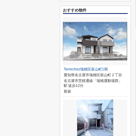
おすすめ物件
Terrechez瑞穂区萩山町1期
愛知県名古屋市瑞穂区萩山町２丁目
名古屋市営桜通線「瑞穂運動場西」
駅 徒歩12分
新築