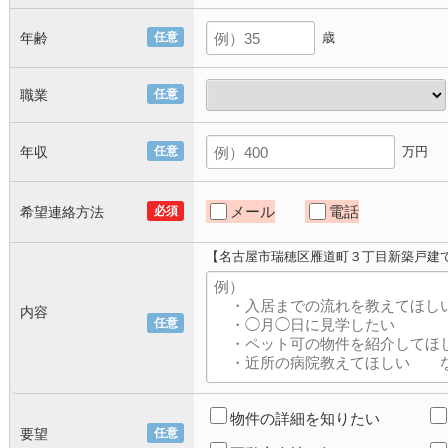
年齢
任意
歳
職業
任意
年収
任意
万円
メール
電話
希望連絡方法
必須
【名古屋市瑞穂区雁道町３丁目新築戸建
内容
任意
物件の詳細を知りたい
要望
任意