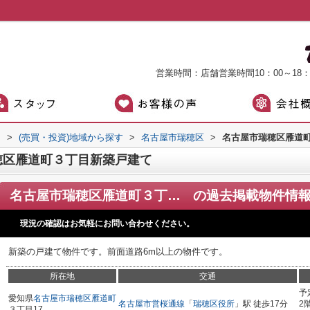
営業時間：店舗営業時間10：00～18
）
>
(売買・投資)地域から探す
>
名古屋市瑞穂区
>
名古屋市瑞穂区雁道
穂区雁道町３丁目新築戸建て
名古屋市瑞穂区雁道町３丁目新築戸建て
の過去掲載物件情
現況の確認はお気軽にお問い合わせください。
新築の戸建て物件です。前面道路6m以上の物件です。
所在地
交通
予
愛知県
名古屋市瑞穂区
雁道町
名古屋市営桜通線
「
瑞穂区役所
」駅 徒歩17分
2
３丁目17