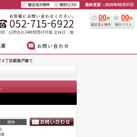
最終更新：2026年08月07日
00
00
件
件
最近見た物件
検討リスト
：00、お問合せ24時間受付可能
定休日：無
町３丁目新築戸建て
報
建物
定
階建