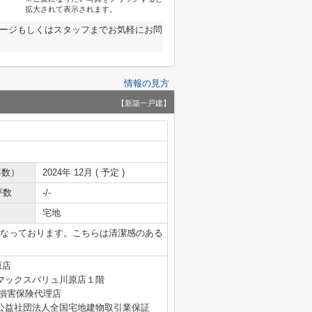
拡大されて表示されます。
ページもしくはスタッフまでお気軽にお問
情報の見方
【新築一戸建】
年数）
2024年 12月 ( 予定 )
坪数
-/-
宅地
となっております。こちらは清潔感のある
原店
マックスバリュ川原店１階
4号 損害保険代理店
公益社団法人全国宅地建物取引業保証