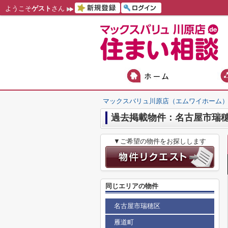
ようこそ
ゲスト
さん
マックスバリュ川原店（エムワイホーム
過去掲載物件：名古屋市瑞
▼ご希望の物件をお探しします
同じエリアの物件
名古屋市瑞穂区
雁道町