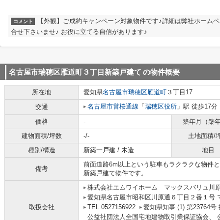
【外観】ご成約キャンペーン対象物件です♪詳細は弊社ホーム
コメント
合せ下さいませ♪ お役に立てる自信があります♪
名古屋市瑞穂区雁道町３丁目新築戸建て
の物件概要
所在地
愛知県
名古屋市瑞穂区
雁道町
３丁目17
名古屋市営桜通線
「
瑞穂区役所
」駅 徒歩17分
交通
価格
-
築年月（築
建物面積/坪数
-/-
土地面積/
種別/構造
新築一戸建 / 木造
地目
前面道路6m以上という駐車もラクラクな物件
備考
新築戸建て物件です。
株式会社エムワイホーム マックスバリュ川
愛知県名古屋市昭和区川原通６丁目２番１号 
取扱会社
TEL:0527156922
愛知県知事 (1) 第2376
公益社団法人全国宅地建物取引業保証協会、 