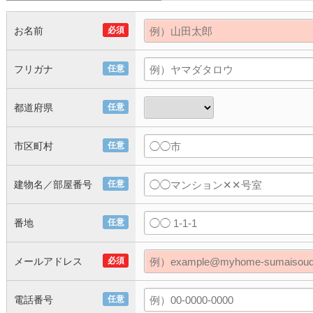
お名前
必須
フリガナ
任意
都道府県
任意
市区町村
任意
建物名／部屋番号
任意
番地
任意
メールアドレス
必須
電話番号
任意