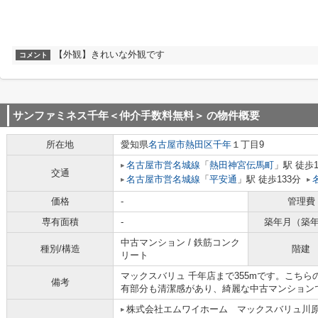
【外観】きれいな外観です
コメント
サンファミネス千年＜仲介手数料無料＞
の物件概要
所在地
愛知県
名古屋市熱田区
千年
１丁目9
名古屋市営名城線
「
熱田神宮伝馬町
」駅 徒歩
交通
名古屋市営名城線
「
平安通
」駅 徒歩133分
価格
-
管理費
専有面積
-
築年月（築
中古マンション / 鉄筋コンク
種別/構造
階建
リート
マックスバリュ 千年店まで355mです。こち
備考
有部分も清潔感があり、綺麗な中古マンション
株式会社エムワイホーム マックスバリュ川