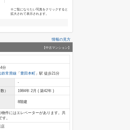
※ご覧になりたい写真をクリックすると
拡大されて表示されます。
情報の見方
【中古マンション】
14分
名鉄常滑線
「
豊田本町
」駅 徒歩21分
-
年数）
1984年 2月 ( 築42年 )
8階建
らの物件にはエレベーターがあります。共
です。
原店