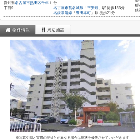
築
愛知県
名古屋市熱田区
千年
１
分
8
丁目9
名古屋市営名城線
「
平安通
」駅 徒歩133分
鉄
名鉄常滑線
「
豊田本町
」駅 徒歩21分
物件情報
周辺施設
※写真や図と実際の現状とが異なる場合は現状を優先させていただきます