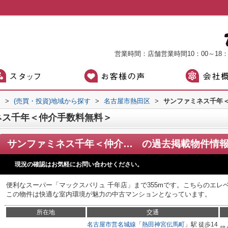
営業時間：店舗営業時間10：00～18
）
>
(売買・投資)地域から探す
>
名古屋市熱田区
>
サンファミネス千年
ネス千年＜仲介手数料無料＞
サンファミネス千年＜仲介手数料無料＞
の過去掲載物件情
現況の確認はお気軽にお問い合わせください。
便利なスーパー「マックスバリュ 千年店」まで355mです。こちらのエ
この物件は快適な室内環境が魅力の中古マンションとなっています。
所在地
交通
名古屋市営名城線
「
熱田神宮伝馬町
」駅 徒歩14