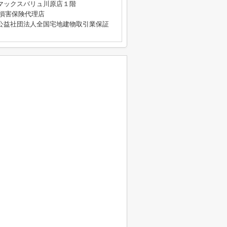
マックスバリュ川原店１階
4号 損害保険代理店
公益社団法人全国宅地建物取引業保証