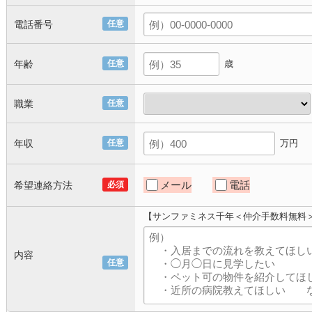
電話番号
任意
年齢
任意
歳
職業
任意
年収
任意
万円
メール
電話
希望連絡方法
必須
【サンファミネス千年＜仲介手数料無料
内容
任意