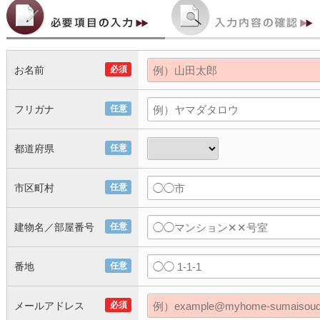
お名前
必須
フリガナ
任意
都道府県
任意
市区町村
任意
建物名／部屋番号
任意
番地
任意
メールアドレス
必須