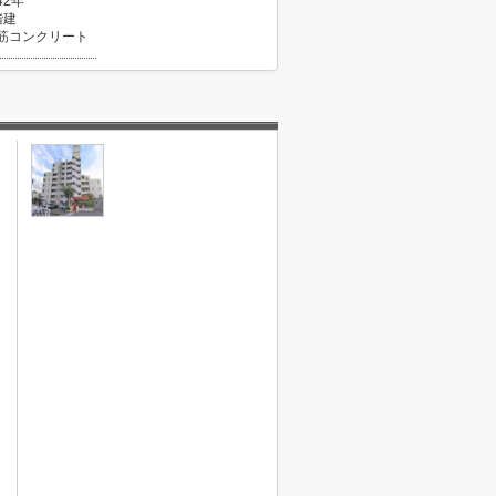
42年
階建
筋コンクリート