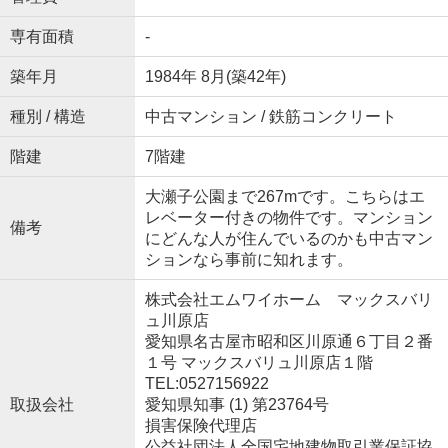
専有面積
-
築年月
1984年 8月(築42年)
種別 / 構造
中古マンション / 鉄筋コンクリート
階建
7階建
大瀬子公園まで267mです。こちらはエ
レベーター付きの物件です。マンション
備考
にどんな人が住んでいるのかも中古マン
ションなら事前に知れます。
株式会社エムワイホーム マックスバリ
ュ川原店
愛知県名古屋市昭和区川原通６丁目２番
１号 マックスバリュ川原店１階
TEL:0527156922
取扱会社
愛知県知事 (1) 第23764号
損害保険代理店
公益社団法人全国宅地建物取引業保証協