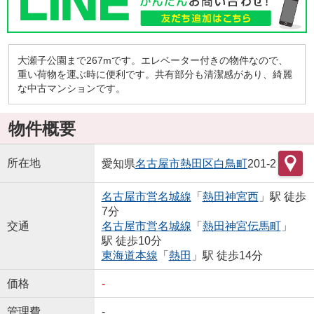
大瀬子公園まで267mです。エレベーター付きの物件なので、
重い荷物を運ぶ時に便利です。共有部分も清潔感があり、綺麗
な中古マンションです。
物件概要
所在地
愛知県
名古屋市熱田区
白鳥町
201-2
名古屋市営名城線
「
熱田神宮西
」駅 徒歩
7分
交通
名古屋市営名城線
「
熱田神宮伝馬町
」
駅 徒歩10分
東海道本線
「
熱田
」駅 徒歩14分
価格
-
管理費
-