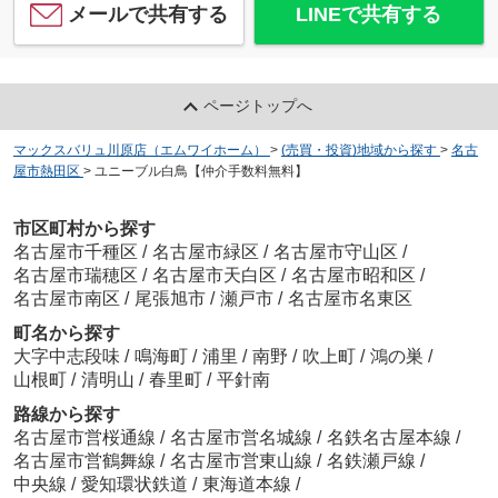
メールで共有する
LINEで共有する
ページトップへ
マックスバリュ川原店（エムワイホーム）
>
(売買・投資)地域から探す
>
名古
屋市熱田区
>
ユニーブル白鳥【仲介手数料無料】
市区町村から探す
名古屋市千種区
/
名古屋市緑区
/
名古屋市守山区
/
名古屋市瑞穂区
/
名古屋市天白区
/
名古屋市昭和区
/
名古屋市南区
/
尾張旭市
/
瀬戸市
/
名古屋市名東区
町名から探す
大字中志段味
/
鳴海町
/
浦里
/
南野
/
吹上町
/
鴻の巣
/
山根町
/
清明山
/
春里町
/
平針南
路線から探す
名古屋市営桜通線
/
名古屋市営名城線
/
名鉄名古屋本線
/
名古屋市営鶴舞線
/
名古屋市営東山線
/
名鉄瀬戸線
/
中央線
/
愛知環状鉄道
/
東海道本線
/