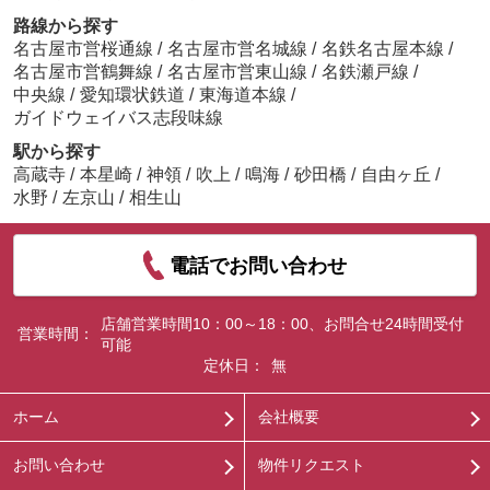
路線から探す
名古屋市営桜通線
/
名古屋市営名城線
/
名鉄名古屋本線
/
名古屋市営鶴舞線
/
名古屋市営東山線
/
名鉄瀬戸線
/
中央線
/
愛知環状鉄道
/
東海道本線
/
ガイドウェイバス志段味線
駅から探す
高蔵寺
/
本星崎
/
神領
/
吹上
/
鳴海
/
砂田橋
/
自由ヶ丘
/
水野
/
左京山
/
相生山
電話でお問い合わせ
店舗営業時間10：00～18：00、お問合せ24時間受付
営業時間：
可能
定休日：
無
ホーム
会社概要
お問い合わせ
物件リクエスト