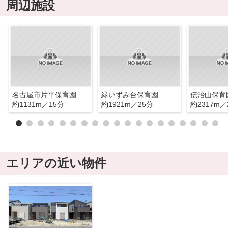
周辺施設
名古屋市片平保育園
緑いずみ台保育園
伝治山保育
約1131m／15分
約1921m／25分
約2317m／
エリアの近い物件