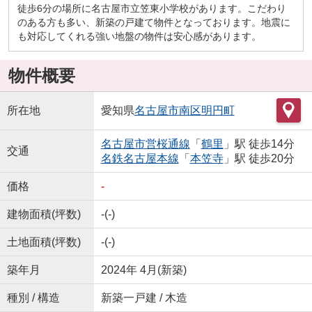
徒歩6分の場所に名古屋市立笠東小学校があります。こだわり
のある方も多い、新築の戸建て物件となっております。地震に
も対応してくれる強い地盤の物件は安心感があります。
物件概要
所在地
愛知県
名古屋市南区
明円町
名古屋市営桜通線
「
鶴里
」駅 徒歩14分
交通
名鉄名古屋本線
「
本笠寺
」駅 徒歩20分
価格
-
建物面積(坪数)
-(-)
土地面積(坪数)
-(-)
築年月
2024年 4月(新築)
種別 / 構造
新築一戸建 / 木造