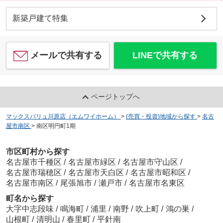
新築戸建て特集
メールで共有する
LINEで共有する
ページトップへ
マックスバリュ川原店（エムワイホーム）
>
(売買・投資)地域から探す
>
名古
屋市南区
>
南区明円町1期
市区町村から探す
名古屋市千種区
/
名古屋市緑区
/
名古屋市守山区
/
名古屋市瑞穂区
/
名古屋市天白区
/
名古屋市昭和区
/
名古屋市南区
/
尾張旭市
/
瀬戸市
/
名古屋市名東区
町名から探す
大字中志段味
/
鳴海町
/
浦里
/
南野
/
吹上町
/
鴻の巣
/
山根町
/
清明山
/
春里町
/
平針南