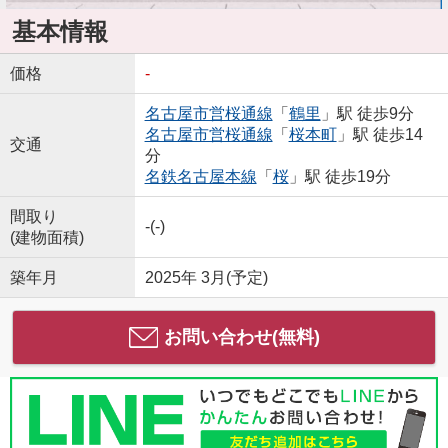
基本情報
価格
-
名古屋市営桜通線
「
鶴里
」駅 徒歩9分
名古屋市営桜通線
「
桜本町
」駅 徒歩14
交通
分
名鉄名古屋本線
「
桜
」駅 徒歩19分
間取り
-(-)
(建物面積)
築年月
2025年 3月(予定)
お問い合わせ(無料)