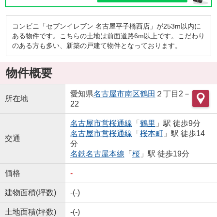
コンビニ「セブンイレブン 名古屋平子橋西店」が253m以内に
ある物件です。こちらの土地は前面道路6m以上です。こだわり
のある方も多い、新築の戸建て物件となっております。
物件概要
愛知県
名古屋市南区
鶴田
２丁目2－
所在地
22
名古屋市営桜通線
「
鶴里
」駅 徒歩9分
名古屋市営桜通線
「
桜本町
」駅 徒歩14
交通
分
名鉄名古屋本線
「
桜
」駅 徒歩19分
価格
-
建物面積(坪数)
-(-)
土地面積(坪数)
-(-)