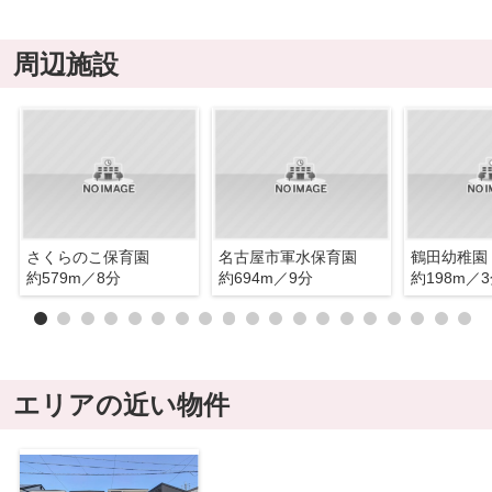
周辺施設
さくらのこ保育園
名古屋市軍水保育園
鶴田幼稚園
約579m／8分
約694m／9分
約198m／
エリアの近い物件