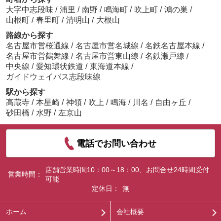
大字中志段味
/
浦里
/
南野
/
鳴海町
/
吹上町
/
鴻の巣
/
山根町
/
春里町
/
清明山
/
大根山
路線から探す
名古屋市営桜通線
/
名古屋市営名城線
/
名鉄名古屋本線
/
名古屋市営鶴舞線
/
名古屋市営東山線
/
名鉄瀬戸線
/
中央線
/
愛知環状鉄道
/
東海道本線
/
ガイドウェイバス志段味線
駅から探す
高蔵寺
/
本星崎
/
神領
/
吹上
/
鳴海
/
川名
/
自由ヶ丘
/
砂田橋
/
水野
/
左京山
電話でお問い合わせ
店舗営業時間10：00～18：00、お問合せ24時間受付
営業時間：
可能
定休日：
無
ホーム
会社概要