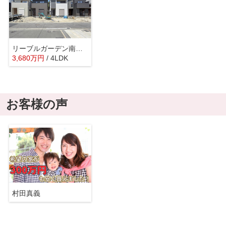
リーブルガーデン南野2丁目第3
3,680
万
円
/ 4LDK
お客様の声
村田真義