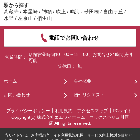
駅から探す
高蔵寺
/
本星崎
/
神領
/
吹上
/
鳴海
/
砂田橋
/
自由ヶ丘
/
水野
/
左京山
/
相生山
電話でお問い合わせ
店舗営業時間10：00～18：00、お問合せ24時間受付
営業時間：
可能
定休日：
無
ホーム
会社概要
お問い合わせ
物件リクエスト
プライバシーポリシー
利用規約
アクセスマップ
PCサイト
Copyright(c) 株式会社エムワイホーム マックスバリュ川原
店 All rights reserved.
当サイトでは、お客様の当サイト利用状況把握、サービス向上検討を目的と