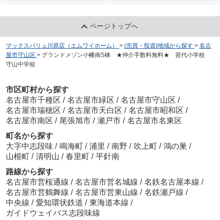
ページトップへ
マックスバリュ川原店（エムワイホーム）
>
(売買・投資)地域から探す
>
名古
屋市守山区
>
グランドメゾン小幡南S棟 ★仲介手数料無料★ 苗代小学校
守山中学校
市区町村から探す
名古屋市千種区
/
名古屋市緑区
/
名古屋市守山区
/
名古屋市瑞穂区
/
名古屋市天白区
/
名古屋市昭和区
/
名古屋市南区
/
尾張旭市
/
瀬戸市
/
名古屋市名東区
町名から探す
大字中志段味
/
鳴海町
/
浦里
/
南野
/
吹上町
/
鴻の巣
/
山根町
/
清明山
/
春里町
/
平針南
路線から探す
名古屋市営桜通線
/
名古屋市営名城線
/
名鉄名古屋本線
/
名古屋市営鶴舞線
/
名古屋市営東山線
/
名鉄瀬戸線
/
中央線
/
愛知環状鉄道
/
東海道本線
/
ガイドウェイバス志段味線