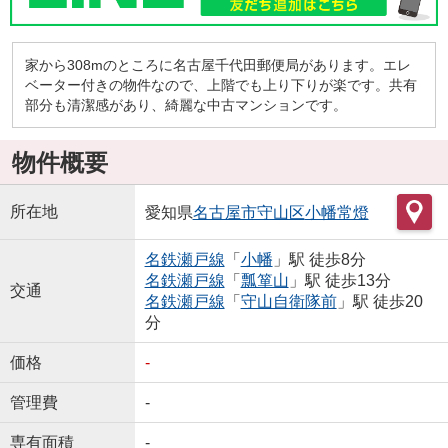
家から308mのところに名古屋千代田郵便局があります。エレ
ベーター付きの物件なので、上階でも上り下りが楽です。共有
部分も清潔感があり、綺麗な中古マンションです。
物件概要
所在地
愛知県
名古屋市守山区
小幡常燈
名鉄瀬戸線
「
小幡
」駅 徒歩8分
名鉄瀬戸線
「
瓢箪山
」駅 徒歩13分
交通
名鉄瀬戸線
「
守山自衛隊前
」駅 徒歩20
分
価格
-
管理費
-
専有面積
-