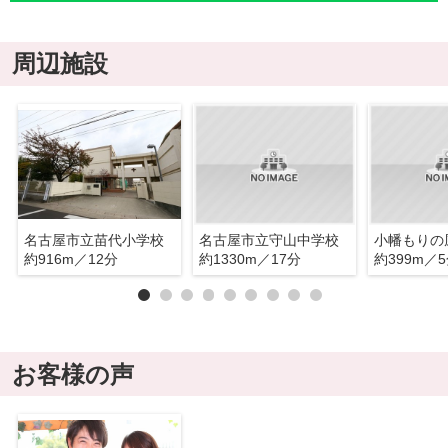
周辺施設
名古屋市立苗代小学校
名古屋市立守山中学校
小幡もりの
約916m／12分
約1330m／17分
約399m／
お客様の声