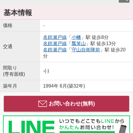
基本情報
価格
-
名鉄瀬戸線
「
小幡
」駅 徒歩8分
名鉄瀬戸線
「
瓢箪山
」駅 徒歩13分
交通
名鉄瀬戸線
「
守山自衛隊前
」駅 徒歩20
分
間取り
-(-)
(専有面積)
築年月
1994年 6月(築32年)
お問い合わせ(無料)