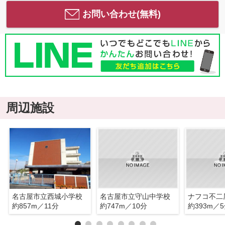
お問い合わせ(無料)
周辺施設
名古屋市立西城小学校
名古屋市立守山中学校
ナフコ不二
約857m／11分
約747m／10分
約393m／