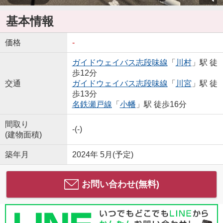
基本情報
価格
-
ガイドウェイバス志段味線
「
川村
」駅 徒
歩12分
交通
ガイドウェイバス志段味線
「
川宮
」駅 徒
歩13分
名鉄瀬戸線
「
小幡
」駅 徒歩16分
間取り
-(-)
(建物面積)
築年月
2024年 5月(予定)
お問い合わせ(無料)