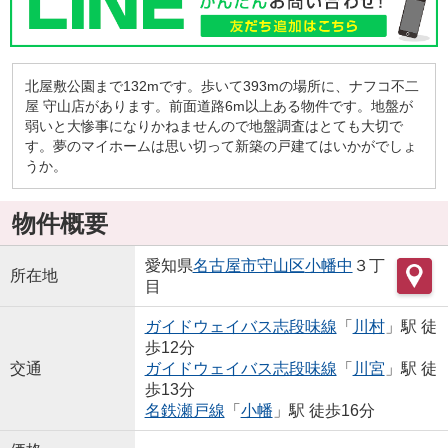
北屋敷公園まで132mです。歩いて393mの場所に、ナフコ不二
屋 守山店があります。前面道路6m以上ある物件です。地盤が
弱いと大惨事になりかねませんので地盤調査はとても大切で
す。夢のマイホームは思い切って新築の戸建てはいかがでしょ
うか。
物件概要
愛知県
名古屋市守山区
小幡中
３丁
所在地
目
ガイドウェイバス志段味線
「
川村
」駅 徒
歩12分
交通
ガイドウェイバス志段味線
「
川宮
」駅 徒
歩13分
名鉄瀬戸線
「
小幡
」駅 徒歩16分