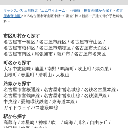
マックスバリュ川原店（エムワイホーム）
>
(売買・投資)地域から探す
>
名古
屋市守山区
>
KIS名古屋市守山区小幡中1期全1棟＜新築一戸建て仲介手数料無
料＞
市区町村から探す
名古屋市千種区
/
名古屋市緑区
/
名古屋市守山区
/
名古屋市昭和区
/
名古屋市瑞穂区
/
名古屋市天白区
/
名古屋市南区
/
尾張旭市
/
瀬戸市
/
名古屋市名東区
町名から探す
大字中志段味
/
浦里
/
南野
/
鳴海町
/
吹上町
/
鴻の巣
/
山根町
/
春里町
/
清明山
/
大根山
路線から探す
名古屋市営桜通線
/
名古屋市営名城線
/
名鉄名古屋本線
/
名古屋市営鶴舞線
/
名古屋市営東山線
/
名鉄瀬戸線
/
中央線
/
愛知環状鉄道
/
東海道本線
/
ガイドウェイバス志段味線
駅から探す
高蔵寺
/
本星崎
/
神領
/
吹上
/
鳴海
/
川名
/
自由ヶ丘
/