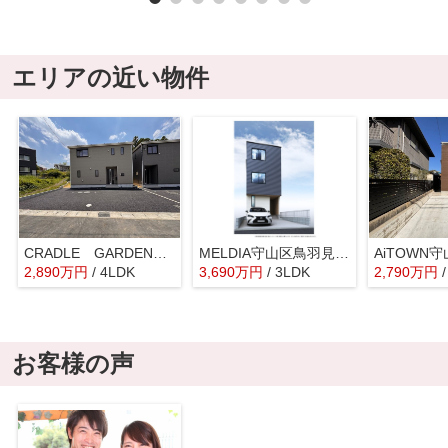
エリアの近い物件
CRADLE GARDEN守山区中志段味第3【仲介手数料無料 志段味東小 志段味中】
MELDIA守山区鳥羽見全１棟【仲介手数料無料 鳥羽見小】
2,890
万
円
/ 4LDK
3,690
万
円
/ 3LDK
2,790
万
円
お客様の声