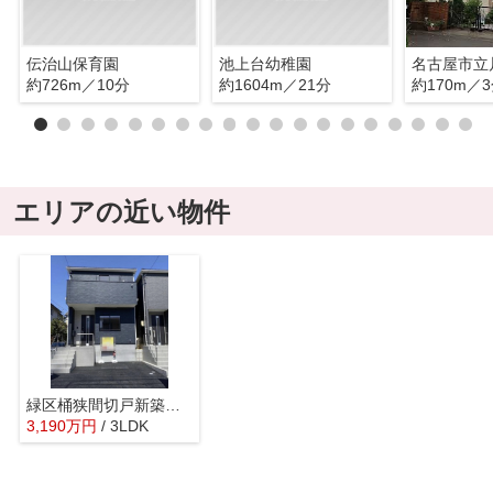
伝治山保育園
池上台幼稚園
名古屋市立
約726m／10分
約1604m／21分
約170m／
エリアの近い物件
緑区桶狭間切戸新築戸建
3,190
万
円
/ 3LDK