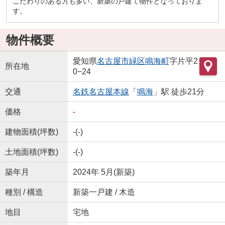
こだわりのある方も多い、新築の戸建て物件となっておりま
す。
物件概要
愛知県
名古屋市緑区
鳴海町
字片平2
所在地
0−24
交通
名鉄名古屋本線
「
鳴海
」駅 徒歩21分
価格
-
建物面積(坪数)
-(-)
土地面積(坪数)
-(-)
築年月
2024年 5月(新築)
種別 / 構造
新築一戸建 / 木造
地目
宅地