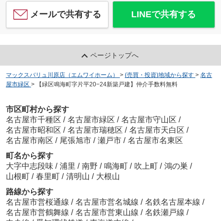
メールで共有する
LINEで共有する
ページトップへ
マックスバリュ川原店（エムワイホーム）
>
(売買・投資)地域から探す
>
名古
屋市緑区
>
【緑区鳴海町字片平20−24新築戸建】仲介手数料無料
市区町村から探す
名古屋市千種区
/
名古屋市緑区
/
名古屋市守山区
/
名古屋市昭和区
/
名古屋市瑞穂区
/
名古屋市天白区
/
名古屋市南区
/
尾張旭市
/
瀬戸市
/
名古屋市名東区
町名から探す
大字中志段味
/
浦里
/
南野
/
鳴海町
/
吹上町
/
鴻の巣
/
山根町
/
春里町
/
清明山
/
大根山
路線から探す
名古屋市営桜通線
/
名古屋市営名城線
/
名鉄名古屋本線
/
名古屋市営鶴舞線
/
名古屋市営東山線
/
名鉄瀬戸線
/