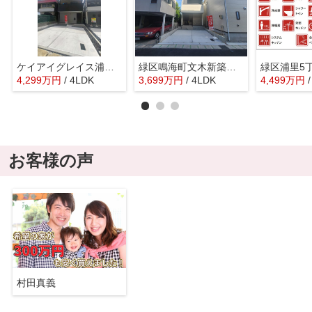
ケイアイグレイス浦里１期
緑区鳴海町文木新築戸建
4,299
万
円
/ 4LDK
3,699
万
円
/ 4LDK
4,499
万
円
お客様の声
村田真義