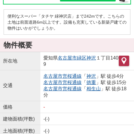
便利なスーパー「タチヤ 緑神沢店」まで242mです。こちらの
土地は前面道路6m以上です。設備も充実している新築戸建ての
物件はいかがでしょうか。
物件概要
愛知県
名古屋市緑区
神沢
１丁目140
所在地
9
名古屋市営桜通線
「
神沢
」駅 徒歩4分
名古屋市営桜通線
「
徳重
」駅 徒歩15分
交通
名古屋市営桜通線
「
相生山
」駅 徒歩18
分
価格
-
建物面積(坪数)
-(-)
土地面積(坪数)
-(-)