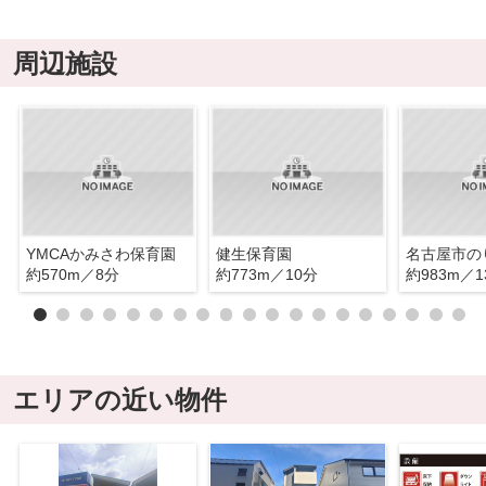
周辺施設
YMCAかみさわ保育園
健生保育園
約570m／8分
約773m／10分
約983m／1
エリアの近い物件