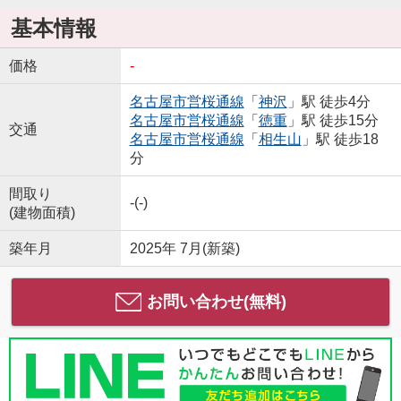
基本情報
価格
-
名古屋市営桜通線
「
神沢
」駅 徒歩4分
名古屋市営桜通線
「
徳重
」駅 徒歩15分
交通
名古屋市営桜通線
「
相生山
」駅 徒歩18
分
間取り
-(-)
(建物面積)
築年月
2025年 7月(新築)
お問い合わせ(無料)