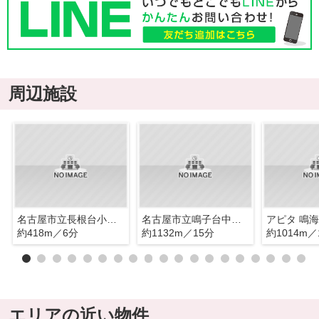
周辺施設
名古屋市立長根台小学校
名古屋市立鳴子台中学校
アピタ 鳴
約418m／6分
約1132m／15分
約1014m／
エリアの近い物件