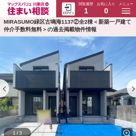
閲覧履歴
お気に入り
メニュー
1
0
MIRASUMO緑区古鳴海1137②全2棟＜新築一戸建て
仲介手数料無料＞の過去掲載物件情報
1 / 3