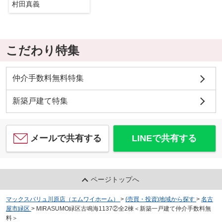
村田真義
こだわり特集
仲介手数料無料特集
新築戸建て特集
メールで共有する
LINEで共有する
ページトップへ
マックスバリュ川原店（エムワイホーム）
>
(売買・投資)地域から探す
>
名古
屋市緑区
>
MIRASUMO緑区古鳴海1137②全2棟＜新築一戸建て仲介手数料無
料＞