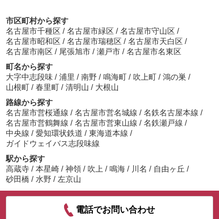
市区町村から探す
名古屋市千種区
/
名古屋市緑区
/
名古屋市守山区
/
名古屋市昭和区
/
名古屋市瑞穂区
/
名古屋市天白区
/
名古屋市南区
/
尾張旭市
/
瀬戸市
/
名古屋市名東区
町名から探す
大字中志段味
/
浦里
/
南野
/
鳴海町
/
吹上町
/
鴻の巣
/
山根町
/
春里町
/
清明山
/
大根山
路線から探す
名古屋市営桜通線
/
名古屋市営名城線
/
名鉄名古屋本線
/
名古屋市営鶴舞線
/
名古屋市営東山線
/
名鉄瀬戸線
/
中央線
/
愛知環状鉄道
/
東海道本線
/
ガイドウェイバス志段味線
駅から探す
高蔵寺
/
本星崎
/
神領
/
吹上
/
鳴海
/
川名
/
自由ヶ丘
/
砂田橋
/
水野
/
左京山
電話でお問い合わせ