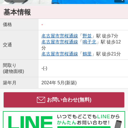
基本情報
価格
-
名古屋市営桜通線
「
野並
」駅 徒歩7分
名古屋市営桜通線
「
鳴子北
」駅 徒歩12
交通
分
名古屋市営桜通線
「
鶴里
」駅 徒歩21分
間取り
-(-)
(建物面積)
築年月
2024年 5月(新築)
お問い合わせ(無料)