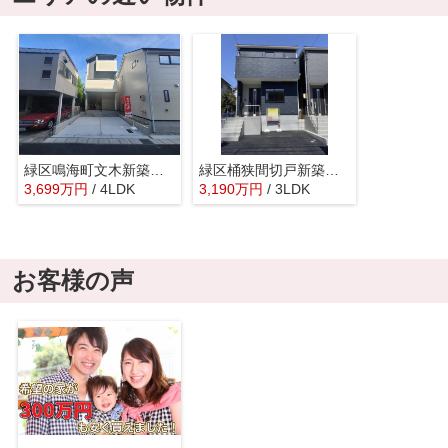
緑区鳴海町文木新築戸建
緑区桶狭間切戸新築戸建
3,699
万
円
/ 4LDK
3,190
万
円
/ 3LDK
お客様の声