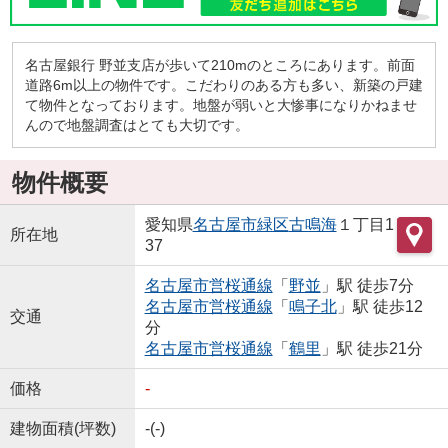
名古屋銀行 野並支店が歩いて210mのところにあります。前面
道路6m以上の物件です。こだわりのある方も多い、新築の戸建
て物件となっております。地盤が弱いと大惨事になりかねませ
んので地盤調査はとても大切です。
物件概要
愛知県
名古屋市緑区
古鳴海
１丁目1
所在地
37
名古屋市営桜通線
「
野並
」駅 徒歩7分
名古屋市営桜通線
「
鳴子北
」駅 徒歩12
交通
分
名古屋市営桜通線
「
鶴里
」駅 徒歩21分
価格
-
建物面積(坪数)
-(-)