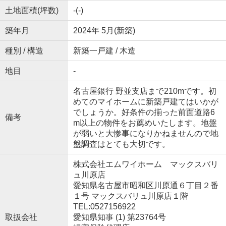
土地面積(坪数)
-(-)
築年月
2024年 5月(新築)
種別 / 構造
新築一戸建 / 木造
地目
-
名古屋銀行 野並支店まで210mです。初
めてのマイホームに新築戸建てはいかが
でしょうか。好条件の揃った前面道路6
備考
m以上の物件をお薦めいたします。地盤
が弱いと大惨事になりかねませんので地
盤調査はとても大切です。
株式会社エムワイホーム マックスバリ
ュ川原店
愛知県名古屋市昭和区川原通６丁目２番
１号 マックスバリュ川原店１階
TEL:0527156922
取扱会社
愛知県知事 (1) 第23764号