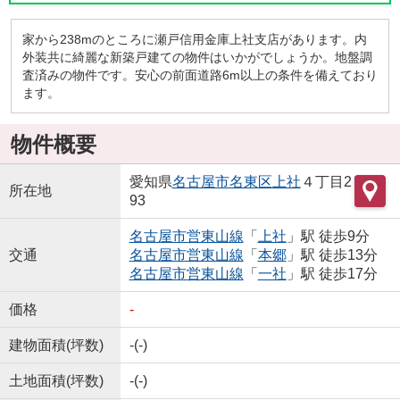
家から238mのところに瀬戸信用金庫上社支店があります。内
外装共に綺麗な新築戸建ての物件はいかがでしょうか。地盤調
査済みの物件です。安心の前面道路6m以上の条件を備えており
ます。
物件概要
愛知県
名古屋市名東区
上社
４丁目2
所在地
93
名古屋市営東山線
「
上社
」駅 徒歩9分
交通
名古屋市営東山線
「
本郷
」駅 徒歩13分
名古屋市営東山線
「
一社
」駅 徒歩17分
価格
-
建物面積(坪数)
-(-)
土地面積(坪数)
-(-)