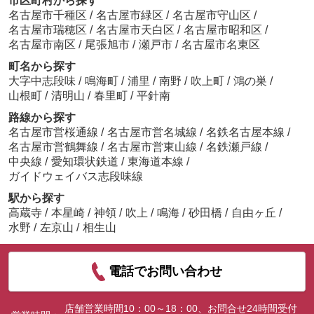
市区町村から探す
名古屋市千種区
/
名古屋市緑区
/
名古屋市守山区
/
名古屋市瑞穂区
/
名古屋市天白区
/
名古屋市昭和区
/
名古屋市南区
/
尾張旭市
/
瀬戸市
/
名古屋市名東区
町名から探す
大字中志段味
/
鳴海町
/
浦里
/
南野
/
吹上町
/
鴻の巣
/
山根町
/
清明山
/
春里町
/
平針南
路線から探す
名古屋市営桜通線
/
名古屋市営名城線
/
名鉄名古屋本線
/
名古屋市営鶴舞線
/
名古屋市営東山線
/
名鉄瀬戸線
/
中央線
/
愛知環状鉄道
/
東海道本線
/
ガイドウェイバス志段味線
駅から探す
高蔵寺
/
本星崎
/
神領
/
吹上
/
鳴海
/
砂田橋
/
自由ヶ丘
/
水野
/
左京山
/
相生山
電話でお問い合わせ
店舗営業時間10：00～18：00、お問合せ24時間受付