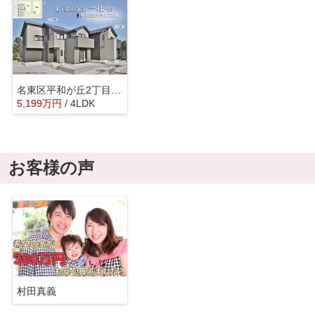
名東区平和が丘2丁目新築戸建て
5,199
万
円
/ 4LDK
お客様の声
村田真義