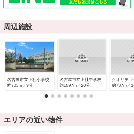
周辺施設
名古屋市立上社小学校
名古屋市立上社中学校
クオリテ 
約703m／9分
約1597m／20分
約787m／1
エリアの近い物件