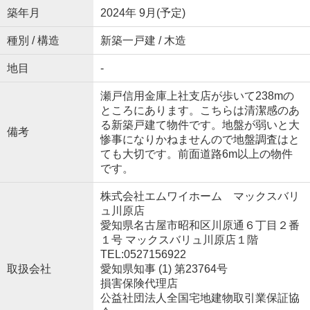
築年月
2024年 9月(予定)
種別 / 構造
新築一戸建 / 木造
地目
-
瀬戸信用金庫上社支店が歩いて238mの
ところにあります。こちらは清潔感のあ
る新築戸建て物件です。地盤が弱いと大
備考
惨事になりかねませんので地盤調査はと
ても大切です。前面道路6m以上の物件
です。
株式会社エムワイホーム マックスバリ
ュ川原店
愛知県名古屋市昭和区川原通６丁目２番
１号 マックスバリュ川原店１階
TEL:0527156922
取扱会社
愛知県知事 (1) 第23764号
損害保険代理店
公益社団法人全国宅地建物取引業保証協