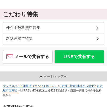
こだわり特集
仲介手数料無料特集
新築戸建て特集
メールで共有する
LINEで共有する
ページトップへ
マックスバリュ川原店（エムワイホーム）
>
(売買・投資)地域から探す
>
名古
屋市名東区
>
MIRASUMO名東区上社4293①全1棟＜新築一戸建て仲介手数料
無料＞