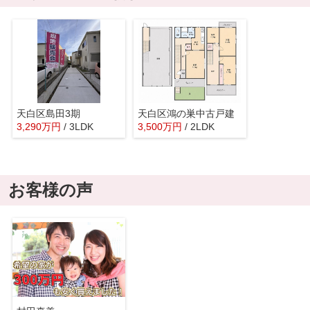
天白区島田3期
天白区鴻の巣中古戸建
3,290
万
円
/ 3LDK
3,500
万
円
/ 2LDK
お客様の声