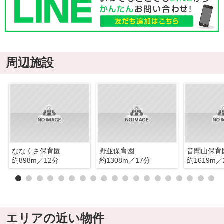
周辺施設
ななくさ保育園
野並保育園
音聞山保育
約898m／12分
約1308m／17分
約1619m／
エリアの近い物件