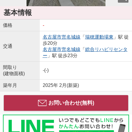
基本情報
価格
-
名古屋市営名城線
「
瑞穂運動場東
」駅 徒
歩20分
交通
名古屋市営名城線
「
総合リハビリセンタ
ー
」駅 徒歩23分
間取り
-(-)
(建物面積)
築年月
2025年 2月(新築)
お問い合わせ(無料)