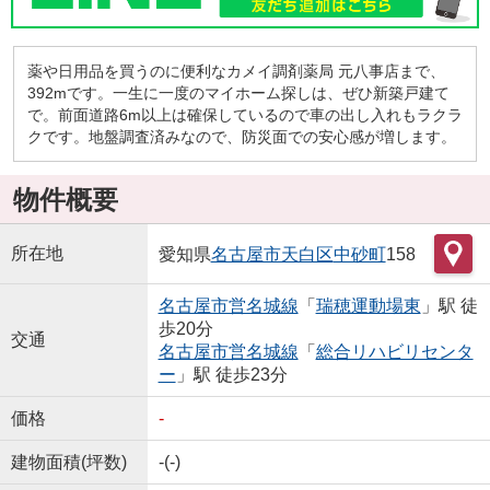
薬や日用品を買うのに便利なカメイ調剤薬局 元八事店まで、
392mです。一生に一度のマイホーム探しは、ぜひ新築戸建て
で。前面道路6m以上は確保しているので車の出し入れもラクラ
クです。地盤調査済みなので、防災面での安心感が増します。
物件概要
所在地
愛知県
名古屋市天白区
中砂町
158
名古屋市営名城線
「
瑞穂運動場東
」駅 徒
歩20分
交通
名古屋市営名城線
「
総合リハビリセンタ
ー
」駅 徒歩23分
価格
-
建物面積(坪数)
-(-)