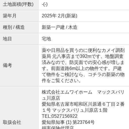
土地面積(坪数)
-(-)
築年月
2025年 2月(新築)
種別 / 構造
新築一戸建 / 木造
地目
宅地
薬や日用品を買うのに便利なカメイ調剤
薬局 元八事店まで392mです。地盤調査
済みなので、防災面での安心感が増しま
備考
す。前面道路6m以上の物件です。戸建
て物件をご検討なら、コチラの新築の物
件をご覧ください。
株式会社エムワイホーム マックスバリ
ュ川原店
愛知県名古屋市昭和区川原通６丁目２番
１号 マックスバリュ川原店１階
TEL:0527156922
取扱会社
愛知県知事 (1) 第23764号
損害保険代理店