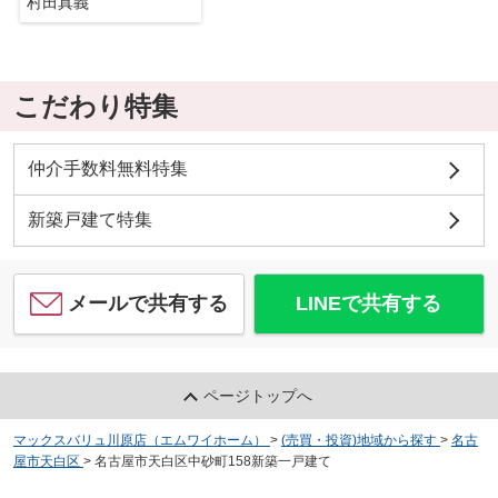
村田真義
こだわり特集
仲介手数料無料特集
新築戸建て特集
メールで共有する
LINEで共有する
ページトップへ
マックスバリュ川原店（エムワイホーム）
>
(売買・投資)地域から探す
>
名古
屋市天白区
>
名古屋市天白区中砂町158新築一戸建て