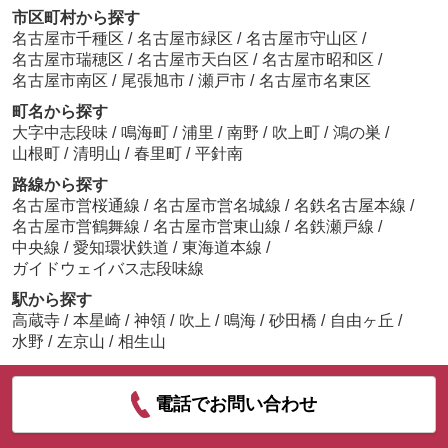
市区町村から探す
名古屋市千種区
/
名古屋市緑区
/
名古屋市守山区
/
名古屋市瑞穂区
/
名古屋市天白区
/
名古屋市昭和区
/
名古屋市南区
/
尾張旭市
/
瀬戸市
/
名古屋市名東区
町名から探す
大字中志段味
/
鳴海町
/
浦里
/
南野
/
吹上町
/
鴻の巣
/
山根町
/
清明山
/
春里町
/
平針南
路線から探す
名古屋市営桜通線
/
名古屋市営名城線
/
名鉄名古屋本線
/
名古屋市営鶴舞線
/
名古屋市営東山線
/
名鉄瀬戸線
/
中央線
/
愛知環状鉄道
/
東海道本線
/
ガイドウェイバス志段味線
駅から探す
高蔵寺
/
本星崎
/
神領
/
吹上
/
鳴海
/
砂田橋
/
自由ヶ丘
/
水野
/
左京山
/
相生山
電話でお問い合わせ