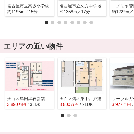
名古屋市立高坂小学校
名古屋市立久方中学校
コノミヤ菅
約1195m／15分
約1358m／17分
約1229m／
エリアの近い物件
天白区島田黒石新築戸建
天白区鴻の巣中古戸建
3,890
万
円
/ 3LDK
3,500
万
円
/ 2LDK
3,977
万
円