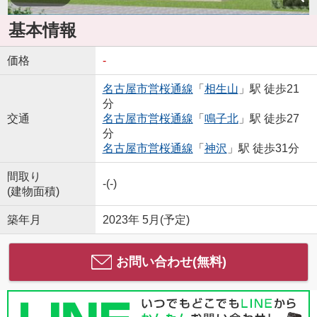
基本情報
価格
-
名古屋市営桜通線
「
相生山
」駅 徒歩21
分
交通
名古屋市営桜通線
「
鳴子北
」駅 徒歩27
分
名古屋市営桜通線
「
神沢
」駅 徒歩31分
間取り
-(-)
(建物面積)
築年月
2023年 5月(予定)
お問い合わせ(無料)