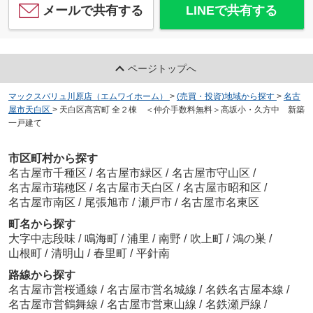
メールで共有する
LINEで共有する
ページトップへ
マックスバリュ川原店（エムワイホーム）
>
(売買・投資)地域から探す
>
名古
屋市天白区
>
天白区高宮町 全２棟 ＜仲介手数料無料＞高坂小・久方中 新築
一戸建て
市区町村から探す
名古屋市千種区
/
名古屋市緑区
/
名古屋市守山区
/
名古屋市瑞穂区
/
名古屋市天白区
/
名古屋市昭和区
/
名古屋市南区
/
尾張旭市
/
瀬戸市
/
名古屋市名東区
町名から探す
大字中志段味
/
鳴海町
/
浦里
/
南野
/
吹上町
/
鴻の巣
/
山根町
/
清明山
/
春里町
/
平針南
路線から探す
名古屋市営桜通線
/
名古屋市営名城線
/
名鉄名古屋本線
/
名古屋市営鶴舞線
/
名古屋市営東山線
/
名鉄瀬戸線
/