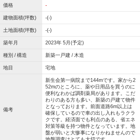
価格
-
建物面積(坪数)
-(-)
土地面積(坪数)
-(-)
築年月
2023年 5月(予定)
種別 / 構造
新築一戸建 / 木造
地目
宅地
新生会第一病院まで144mです。家から2
52mのところに、薬や日用品を買うのに
便利なわかば調剤薬局があります。こだ
わりのある方も多い、新築の戸建て物件
となっております。前面道路6m以上は
備考
確保しているので車の出し入れもラクラ
クです。経済面でも利点のある、省エネ
対策等級を持つ物件となっています。地
盤が弱いと大惨事になりかねませんので
地盤調査はとても大切です。