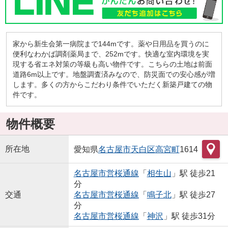
家から新生会第一病院まで144mです。薬や日用品を買うのに
便利なわかば調剤薬局まで、252mです。快適な室内環境を実
現する省エネ対策の等級も高い物件です。こちらの土地は前面
道路6m以上です。地盤調査済みなので、防災面での安心感が増
します。多くの方からこだわり条件でいただく新築戸建ての物
件です。
物件概要
所在地
愛知県
名古屋市天白区
高宮町
1614
名古屋市営桜通線
「
相生山
」駅 徒歩21
分
交通
名古屋市営桜通線
「
鳴子北
」駅 徒歩27
分
名古屋市営桜通線
「
神沢
」駅 徒歩31分