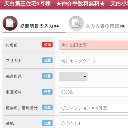
お名前
必須
フリガナ
任意
都道府県
任意
市区町村
任意
建物名／部屋番号
任意
番地
任意