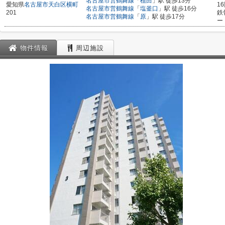
名古屋市営鶴舞線
「
植田
」駅 徒歩13分
愛知県
名古屋市天白区
横町
1
名古屋市営鶴舞線
「
塩釜口
」駅 徒歩16分
201
鉄
名古屋市営鶴舞線
「
原
」駅 徒歩17分
ー
物件情報
周辺施設