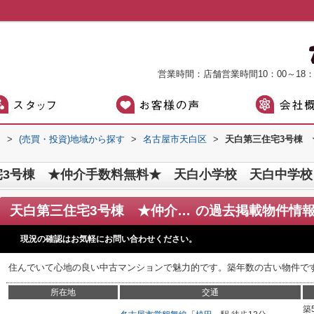
営業時間：店舗営業時間10：00～18
）
>
(売買・投資)地域から探す
>
名古屋市天白区
>
天白第三住宅3号棟
宅3号棟 ★仲介手数料無料★ 天白小学校 天白中学校
天白第三住宅3号棟 ★仲介手数料無料★ 天白小学校 天白中学校
の過去掲載物件情
現況の確認はお気軽にお問い合わせください。
住んでいて心地の良い中古マンションで魅力的です。築年数の古い物件で
所在地
交通
築