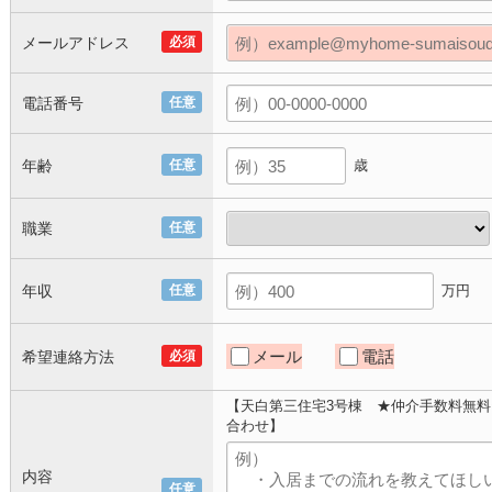
メールアドレス
必須
電話番号
任意
年齢
任意
歳
職業
任意
年収
任意
万円
メール
電話
希望連絡方法
必須
【天白第三住宅3号棟 ★仲介手数料無
合わせ】
内容
任意