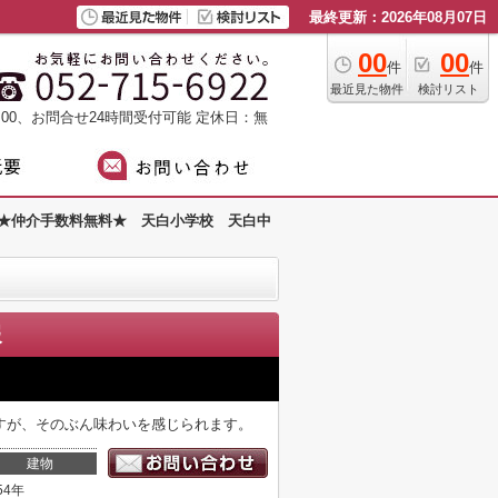
最終更新：2026年08月07日
00
00
件
件
最近見た物件
検討リスト
：00、お問合せ24時間受付可能
定休日：無
 ★仲介手数料無料★ 天白小学校 天白中
報
すが、そのぶん味わいを感じられます。
建物
54年