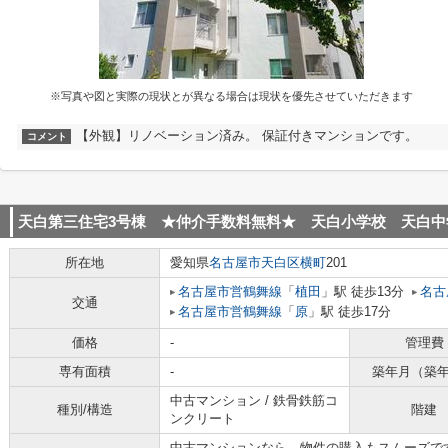
※写真や図と実際の現状とが異なる場合は現状を優先させていただきます
【外観】リノベーション済み。 保証付きマンションです。
コメント
天白第三住宅3号棟 ★仲介手数料無料★ 天白小学校 天白中
所在地
愛知県
名古屋市天白区
横町
201
名古屋市営鶴舞線
「
植田
」駅 徒歩13分
名古
交通
名古屋市営鶴舞線
「
原
」駅 徒歩17分
価格
-
管理費
専有面積
-
築年月（築
中古マンション / 鉄骨鉄筋コ
種別/構造
階建
ンクリート
中古マンションなら、物件の購入もスムーズで