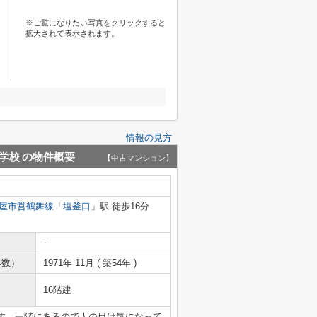
※ご覧になりたい写真をクリックすると
拡大されて表示されます。
情報の見方
学校
の物件概要
【中古マンション】
屋市営鶴舞線
「
塩釜口
」駅 徒歩16分
-
年数）
1971年 11月 ( 築54年 )
16階建
す。一階にあるので人の目は気になって