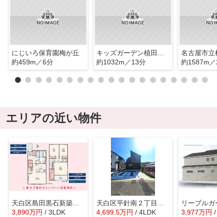
にじいろ保育園梅が丘
キッズガーデン植田東保育園
名古屋市立
約459m／6分
約1032m／13分
約1587m／
エリアの近い物件
天白区島田黒石新築戸建
天白区平針南２丁目新築戸建
3,890
万
円
/ 3LDK
4,699.5
万
円
/ 4LDK
3,977
万
円