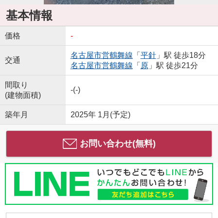
基本情報
価格
-
名古屋市営鶴舞線
「
平針
」駅 徒歩18分
交通
名古屋市営鶴舞線
「
原
」駅 徒歩21分
間取り
-(-)
(建物面積)
築年月
2025年 1月(予定)
お問い合わせ(無料)