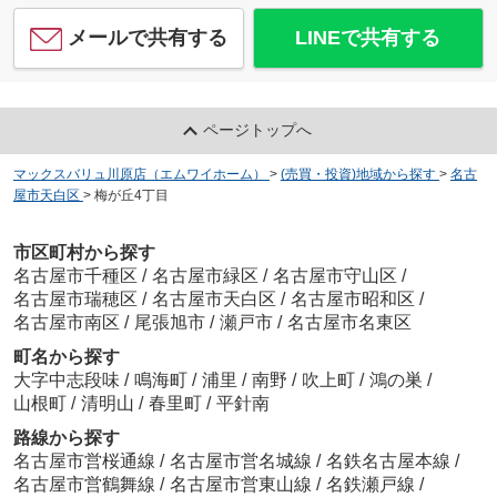
メールで共有する
LINEで共有する
ページトップへ
マックスバリュ川原店（エムワイホーム）
>
(売買・投資)地域から探す
>
名古
屋市天白区
>
梅が丘4丁目
市区町村から探す
名古屋市千種区
/
名古屋市緑区
/
名古屋市守山区
/
名古屋市瑞穂区
/
名古屋市天白区
/
名古屋市昭和区
/
名古屋市南区
/
尾張旭市
/
瀬戸市
/
名古屋市名東区
町名から探す
大字中志段味
/
鳴海町
/
浦里
/
南野
/
吹上町
/
鴻の巣
/
山根町
/
清明山
/
春里町
/
平針南
路線から探す
名古屋市営桜通線
/
名古屋市営名城線
/
名鉄名古屋本線
/
名古屋市営鶴舞線
/
名古屋市営東山線
/
名鉄瀬戸線
/