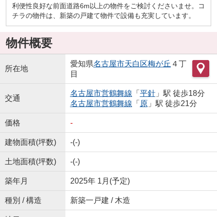
利便性良好な前面道路6m以上の物件をご検討くださいませ。コ
チラの物件は、新築の戸建て物件で設備も充実しています。
物件概要
愛知県
名古屋市天白区
梅が丘
４丁
所在地
目
名古屋市営鶴舞線
「
平針
」駅 徒歩18分
交通
名古屋市営鶴舞線
「
原
」駅 徒歩21分
価格
-
建物面積(坪数)
-(-)
土地面積(坪数)
-(-)
築年月
2025年 1月(予定)
種別 / 構造
新築一戸建 / 木造