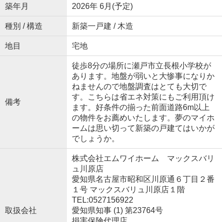
築年月
2026年 6月(予定)
種別 / 構造
新築一戸建 / 木造
地目
宅地
徒歩8分の場所に瀬戸市立長根小学校が
あります。地盤が弱いと大惨事になりか
ねませんので地盤調査はとても大切で
す。こちらは省エネ対策にもご利用頂け
備考
ます。好条件の揃った前面道路6m以上
の物件をお薦めいたします。夢のマイホ
ームは思い切って新築の戸建てはいかが
でしょうか。
株式会社エムワイホーム マックスバリ
ュ川原店
愛知県名古屋市昭和区川原通６丁目２番
１号 マックスバリュ川原店１階
TEL:0527156922
取扱会社
愛知県知事 (1) 第23764号
損害保険代理店