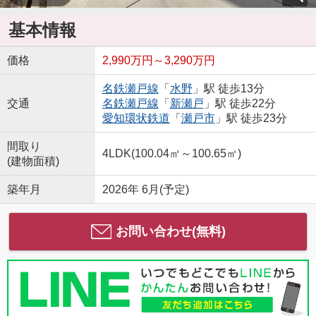
基本情報
価格
2,990万円～3,290万円
名鉄瀬戸線
「
水野
」駅 徒歩13分
交通
名鉄瀬戸線
「
新瀬戸
」駅 徒歩22分
愛知環状鉄道
「
瀬戸市
」駅 徒歩23分
間取り
4LDK(100.04㎡～100.65㎡)
(建物面積)
築年月
2026年 6月(予定)
お問い合わせ(無料)