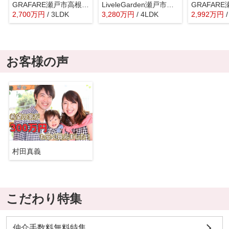
GRAFARE瀬戸市高根町3期【仲介手数料無料 幡山西小 幡山中】
LiveleGarden瀬戸市松原町3丁目全2棟【仲介手数料無料 東山小 南山中】
2,700
万
円
/ 3LDK
3,280
万
円
/ 4LDK
2,992
万
円
お客様の声
村田真義
こだわり特集
仲介手数料無料特集