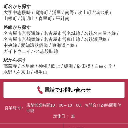
町名から探す
大字中志段味
/
鳴海町
/
浦里
/
南野
/
吹上町
/
鴻の巣
/
山根町
/
清明山
/
春里町
/
平針南
路線から探す
名古屋市営桜通線
/
名古屋市営名城線
/
名鉄名古屋本線
/
名古屋市営鶴舞線
/
名古屋市営東山線
/
名鉄瀬戸線
/
中央線
/
愛知環状鉄道
/
東海道本線
/
ガイドウェイバス志段味線
駅から探す
高蔵寺
/
本星崎
/
神領
/
吹上
/
鳴海
/
砂田橋
/
自由ヶ丘
/
水野
/
左京山
/
相生山
電話でお問い合わせ
店舗営業時間10：00～18：00、お問合せ24時間受付
営業時間：
可能
定休日：
無