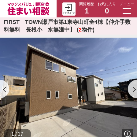
閲覧履歴
お気に入り
メニュー
1
0
FIRST TOWN瀬戸市第1東寺山町全4棟【仲介手数
料無料 長根小 水無瀬中】 (
2
物件)
1 / 17