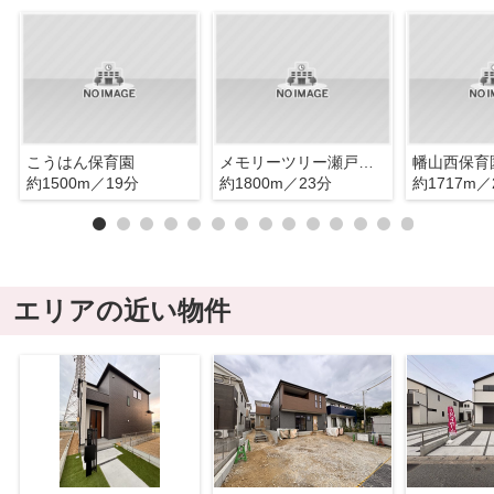
こうはん保育園
メモリーツリー瀬戸保育園
幡山西保育
約1500m／19分
約1800m／23分
約1717m／
エリアの近い物件