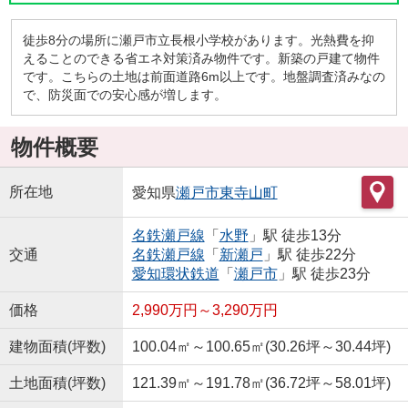
徒歩8分の場所に瀬戸市立長根小学校があります。光熱費を抑
えることのできる省エネ対策済み物件です。新築の戸建て物件
です。こちらの土地は前面道路6m以上です。地盤調査済みなの
で、防災面での安心感が増します。
物件概要
所在地
愛知県
瀬戸市
東寺山町
名鉄瀬戸線
「
水野
」駅 徒歩13分
交通
名鉄瀬戸線
「
新瀬戸
」駅 徒歩22分
愛知環状鉄道
「
瀬戸市
」駅 徒歩23分
価格
2,990万円～3,290万円
建物面積(坪数)
100.04㎡～100.65㎡(30.26坪～30.44坪)
土地面積(坪数)
121.39㎡～191.78㎡(36.72坪～58.01坪)