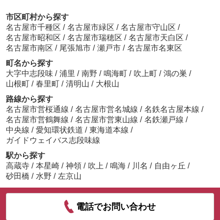
市区町村から探す
名古屋市千種区
/
名古屋市緑区
/
名古屋市守山区
/
名古屋市昭和区
/
名古屋市瑞穂区
/
名古屋市天白区
/
名古屋市南区
/
尾張旭市
/
瀬戸市
/
名古屋市名東区
町名から探す
大字中志段味
/
浦里
/
南野
/
鳴海町
/
吹上町
/
鴻の巣
/
山根町
/
春里町
/
清明山
/
大根山
路線から探す
名古屋市営桜通線
/
名古屋市営名城線
/
名鉄名古屋本線
/
名古屋市営鶴舞線
/
名古屋市営東山線
/
名鉄瀬戸線
/
中央線
/
愛知環状鉄道
/
東海道本線
/
ガイドウェイバス志段味線
駅から探す
高蔵寺
/
本星崎
/
神領
/
吹上
/
鳴海
/
川名
/
自由ヶ丘
/
砂田橋
/
水野
/
左京山
電話でお問い合わせ