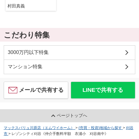
村田真義
こだわり特集
3000万円以下特集
マンション特集
メールで共有する
LINEで共有する
ページトップへ
マックスバリュ川原店（エムワイホーム）
>
(売買・投資)地域から探す
>
刈谷
市
>
レゾンシティ刈谷《仲介手数料半額 衣浦小 刈谷南中》