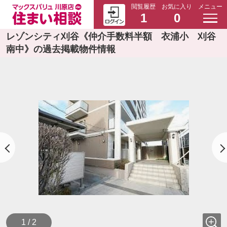
閲覧履歴
お気に入り
メニュー
1
0
レゾンシティ刈谷《仲介手数料半額 衣浦小 刈谷
南中》の過去掲載物件情報
1 / 2