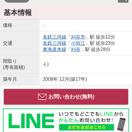
基本情報
価格
-
名鉄三河線
「
刈谷市
」駅 徒歩12分
交通
名鉄三河線
「
小垣江
」駅 徒歩23分
東海道本線
「
刈谷
」駅 徒歩28分
間取り
-(-)
(専有面積)
築年月
2008年 12月(築17年)
お問い合わせ(無料)