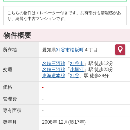
こちらの物件はエレベーター付きです。共有部分も清潔感があ
り、綺麗な中古マンションです。
物件概要
所在地
愛知県
刈谷市
松坂町
４丁目
名鉄三河線
「
刈谷市
」駅 徒歩12分
交通
名鉄三河線
「
小垣江
」駅 徒歩23分
東海道本線
「
刈谷
」駅 徒歩28分
価格
-
管理費
-
専有面積
-
築年月
2008年 12月(築17年)