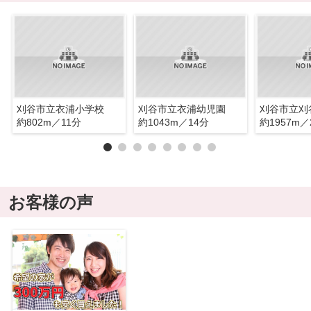
刈谷市立衣浦小学校
刈谷市立衣浦幼児園
刈谷市立刈
約802m／11分
約1043m／14分
約1957m／
お客様の声