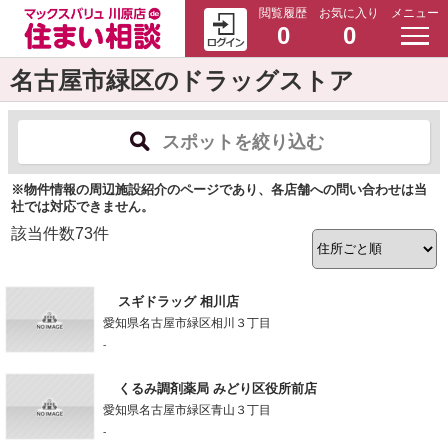
閲覧履歴
お気に入り
メニュー
0
0
名古屋市緑区のドラッグストア
スポットを絞り込む
※物件情報の周辺施設紹介のページであり、各店舗への問い合わせは当
社では対応できません。
該当件数
73
件
スギドラッグ 相川店
愛知県名古屋市緑区相川３丁目
-
くるみ調剤薬局 みどり区役所前店
愛知県名古屋市緑区青山３丁目
-