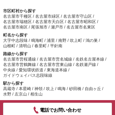
市区町村から探す
名古屋市千種区
/
名古屋市緑区
/
名古屋市守山区
/
名古屋市瑞穂区
/
名古屋市天白区
/
名古屋市昭和区
/
名古屋市南区
/
尾張旭市
/
瀬戸市
/
名古屋市名東区
町名から探す
大字中志段味
/
鳴海町
/
浦里
/
南野
/
吹上町
/
鴻の巣
/
山根町
/
清明山
/
春里町
/
平針南
路線から探す
名古屋市営桜通線
/
名古屋市営名城線
/
名鉄名古屋本線
/
名古屋市営鶴舞線
/
名古屋市営東山線
/
名鉄瀬戸線
/
中央線
/
愛知環状鉄道
/
東海道本線
/
ガイドウェイバス志段味線
駅から探す
高蔵寺
/
本星崎
/
神領
/
吹上
/
鳴海
/
砂田橋
/
自由ヶ丘
/
水野
/
左京山
/
相生山
電話でお問い合わせ