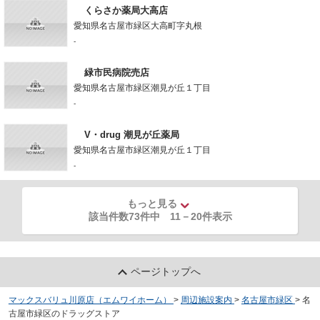
くらさか薬局大高店
愛知県名古屋市緑区大高町字丸根
-
緑市民病院売店
愛知県名古屋市緑区潮見が丘１丁目
-
V・drug 潮見が丘薬局
愛知県名古屋市緑区潮見が丘１丁目
-
もっと見る
該当件数73件中
11
－
20
件表示
ページトップへ
マックスバリュ川原店（エムワイホーム）
>
周辺施設案内
>
名古屋市緑区
>
名
古屋市緑区のドラッグストア