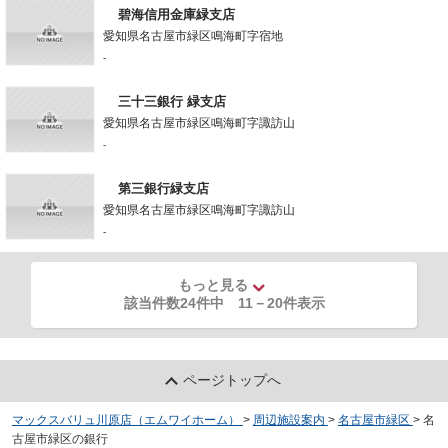
碧海信用金庫緑支店
愛知県名古屋市緑区鳴海町字宿地
-
三十三銀行 緑支店
愛知県名古屋市緑区鳴海町字諏訪山
-
第三銀行緑支店
愛知県名古屋市緑区鳴海町字諏訪山
-
もっと見る
該当件数24件中
11
－
20
件表示
ページトップへ
マックスバリュ川原店（エムワイホーム）
>
周辺施設案内
>
名古屋市緑区
>
名
古屋市緑区の銀行