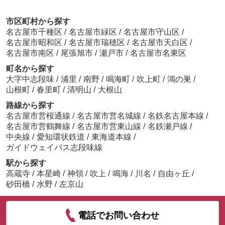
市区町村から探す
名古屋市千種区
/
名古屋市緑区
/
名古屋市守山区
/
名古屋市昭和区
/
名古屋市瑞穂区
/
名古屋市天白区
/
名古屋市南区
/
尾張旭市
/
瀬戸市
/
名古屋市名東区
町名から探す
大字中志段味
/
浦里
/
南野
/
鳴海町
/
吹上町
/
鴻の巣
/
山根町
/
春里町
/
清明山
/
大根山
路線から探す
名古屋市営桜通線
/
名古屋市営名城線
/
名鉄名古屋本線
/
名古屋市営鶴舞線
/
名古屋市営東山線
/
名鉄瀬戸線
/
中央線
/
愛知環状鉄道
/
東海道本線
/
ガイドウェイバス志段味線
駅から探す
高蔵寺
/
本星崎
/
神領
/
吹上
/
鳴海
/
川名
/
自由ヶ丘
/
砂田橋
/
水野
/
左京山
電話でお問い合わせ