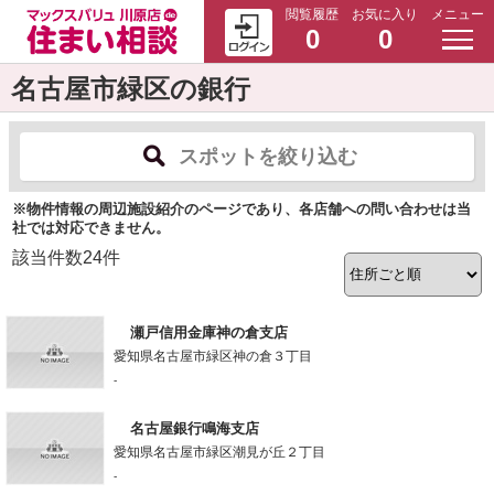
閲覧履歴
お気に入り
メニュー
0
0
名古屋市緑区の銀行
スポットを絞り込む
※物件情報の周辺施設紹介のページであり、各店舗への問い合わせは当
社では対応できません。
該当件数
24
件
瀬戸信用金庫神の倉支店
愛知県名古屋市緑区神の倉３丁目
-
名古屋銀行鳴海支店
愛知県名古屋市緑区潮見が丘２丁目
-