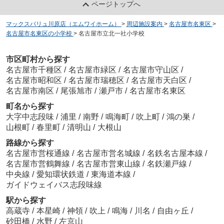
ページトップへ
マックスバリュ川原店（エムワイホーム）
>
周辺施設案内
>
名古屋市名東区
>
名古屋市名東区の小学校
>
名古屋市立北一社小学校
市区町村から探す
名古屋市千種区
/
名古屋市緑区
/
名古屋市守山区
/
名古屋市昭和区
/
名古屋市瑞穂区
/
名古屋市天白区
/
名古屋市南区
/
尾張旭市
/
瀬戸市
/
名古屋市名東区
町名から探す
大字中志段味
/
浦里
/
南野
/
鳴海町
/
吹上町
/
鴻の巣
/
山根町
/
春里町
/
清明山
/
大根山
路線から探す
名古屋市営桜通線
/
名古屋市営名城線
/
名鉄名古屋本線
/
名古屋市営鶴舞線
/
名古屋市営東山線
/
名鉄瀬戸線
/
中央線
/
愛知環状鉄道
/
東海道本線
/
ガイドウェイバス志段味線
駅から探す
高蔵寺
/
本星崎
/
神領
/
吹上
/
鳴海
/
川名
/
自由ヶ丘
/
砂田橋
/
水野
/
左京山