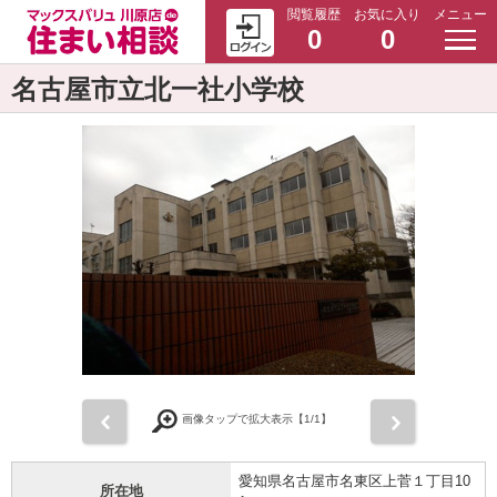
閲覧履歴
お気に入り
メニュー
0
0
名古屋市立北一社小学校
前
次
画像タップで拡大表示【
1
/1】
愛知県名古屋市名東区上菅１丁目10
所在地