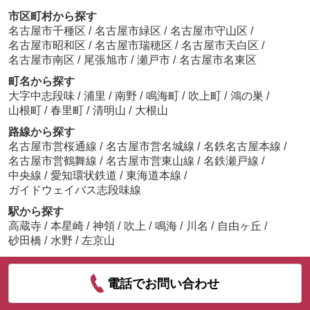
市区町村から探す
名古屋市千種区
/
名古屋市緑区
/
名古屋市守山区
/
名古屋市昭和区
/
名古屋市瑞穂区
/
名古屋市天白区
/
名古屋市南区
/
尾張旭市
/
瀬戸市
/
名古屋市名東区
町名から探す
大字中志段味
/
浦里
/
南野
/
鳴海町
/
吹上町
/
鴻の巣
/
山根町
/
春里町
/
清明山
/
大根山
路線から探す
名古屋市営桜通線
/
名古屋市営名城線
/
名鉄名古屋本線
/
名古屋市営鶴舞線
/
名古屋市営東山線
/
名鉄瀬戸線
/
中央線
/
愛知環状鉄道
/
東海道本線
/
ガイドウェイバス志段味線
駅から探す
高蔵寺
/
本星崎
/
神領
/
吹上
/
鳴海
/
川名
/
自由ヶ丘
/
砂田橋
/
水野
/
左京山
電話でお問い合わせ