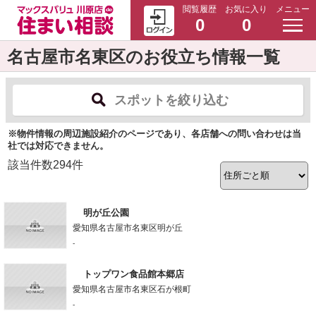
閲覧履歴
お気に入り
メニュー
0
0
名古屋市名東区のお役立ち情報一覧
スポットを絞り込む
※物件情報の周辺施設紹介のページであり、各店舗への問い合わせは当
社では対応できません。
該当件数
294
件
明が丘公園
愛知県名古屋市名東区明が丘
-
トップワン食品館本郷店
愛知県名古屋市名東区石が根町
-