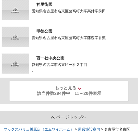
神里街園
愛知県名古屋市名東区猪高町大字高針字前田
-
明徳公園
愛知県名古屋市名東区猪高町大字藤森字香流
-
西一社中央公園
愛知県名古屋市名東区一社２丁目
-
もっと見る
該当件数294件中
11
－
20
件表示
ページトップへ
マックスバリュ川原店（エムワイホーム）
>
周辺施設案内
>
名古屋市名東区