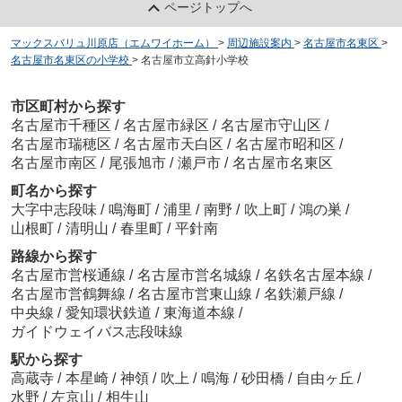
ページトップへ
マックスバリュ川原店（エムワイホーム）
>
周辺施設案内
>
名古屋市名東区
>
名古屋市名東区の小学校
>
名古屋市立高針小学校
市区町村から探す
名古屋市千種区
/
名古屋市緑区
/
名古屋市守山区
/
名古屋市瑞穂区
/
名古屋市天白区
/
名古屋市昭和区
/
名古屋市南区
/
尾張旭市
/
瀬戸市
/
名古屋市名東区
町名から探す
大字中志段味
/
鳴海町
/
浦里
/
南野
/
吹上町
/
鴻の巣
/
山根町
/
清明山
/
春里町
/
平針南
路線から探す
名古屋市営桜通線
/
名古屋市営名城線
/
名鉄名古屋本線
/
名古屋市営鶴舞線
/
名古屋市営東山線
/
名鉄瀬戸線
/
中央線
/
愛知環状鉄道
/
東海道本線
/
ガイドウェイバス志段味線
駅から探す
高蔵寺
/
本星崎
/
神領
/
吹上
/
鳴海
/
砂田橋
/
自由ヶ丘
/
水野
/
左京山
/
相生山