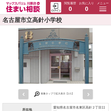
閲覧履歴
お気に入り
メニュー
0
0
名古屋市立高針小学校
前
次
画像タップで拡大表示【
1
/1】
愛知県名古屋市名東区高針２丁目11
所在地