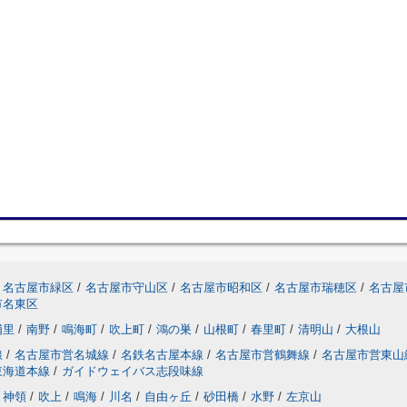
名古屋市緑区
/
名古屋市守山区
/
名古屋市昭和区
/
名古屋市瑞穂区
/
名古屋
市名東区
浦里
/
南野
/
鳴海町
/
吹上町
/
鴻の巣
/
山根町
/
春里町
/
清明山
/
大根山
線
/
名古屋市営名城線
/
名鉄名古屋本線
/
名古屋市営鶴舞線
/
名古屋市営東山
東海道本線
/
ガイドウェイバス志段味線
神領
/
吹上
/
鳴海
/
川名
/
自由ヶ丘
/
砂田橋
/
水野
/
左京山