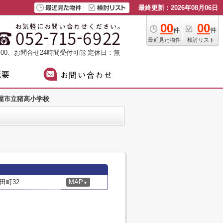
最終更新：2026年08月06日
00
00
件
件
最近見た物件
検討リスト
：00、お問合せ24時間受付可能
定休日：無
屋市立猪高小学校
田町32
MAP
▼