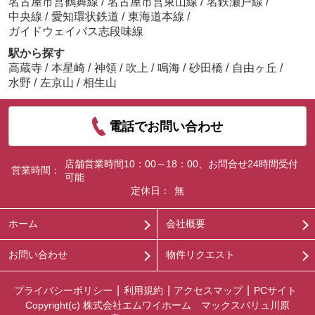
名古屋市営鶴舞線
/
名古屋市営東山線
/
名鉄瀬戸線
/
中央線
/
愛知環状鉄道
/
東海道本線
/
ガイドウェイバス志段味線
駅から探す
高蔵寺
/
本星崎
/
神領
/
吹上
/
鳴海
/
砂田橋
/
自由ヶ丘
/
水野
/
左京山
/
相生山
電話でお問い合わせ
店舗営業時間10：00～18：00、お問合せ24時間受付
営業時間：
可能
定休日：
無
ホーム
会社概要
お問い合わせ
物件リクエスト
プライバシーポリシー
利用規約
アクセスマップ
PCサイト
Copyright(c) 株式会社エムワイホーム マックスバリュ川原