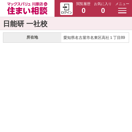
閲覧履歴
お気に入り
メニュー
0
0
日能研 一社校
所在地
愛知県名古屋市名東区高社１丁目89