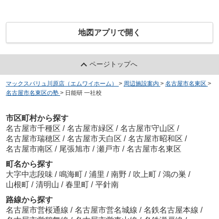
地図アプリで開く
ページトップへ
マックスバリュ川原店（エムワイホーム）
>
周辺施設案内
>
名古屋市名東区
>
名古屋市名東区の塾
>
日能研 一社校
市区町村から探す
名古屋市千種区
/
名古屋市緑区
/
名古屋市守山区
/
名古屋市瑞穂区
/
名古屋市天白区
/
名古屋市昭和区
/
名古屋市南区
/
尾張旭市
/
瀬戸市
/
名古屋市名東区
町名から探す
大字中志段味
/
鳴海町
/
浦里
/
南野
/
吹上町
/
鴻の巣
/
山根町
/
清明山
/
春里町
/
平針南
路線から探す
名古屋市営桜通線
/
名古屋市営名城線
/
名鉄名古屋本線
/