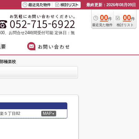
最終更新：2026年08月09日
00
00
件
件
最近見た物件
検討リスト
：00、お問合せ24時間受付可能
定休日：無
中部極楽校
楽５丁目82
MAP
▼