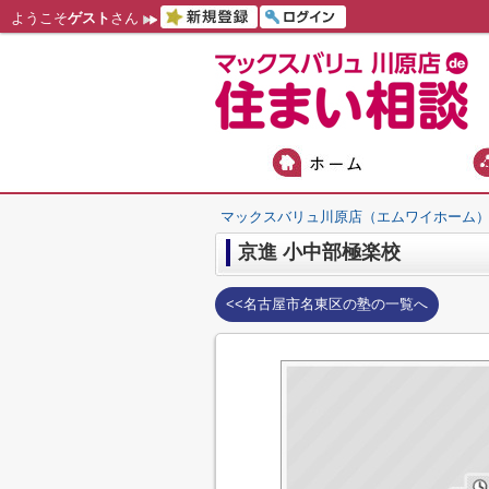
ようこそ
ゲスト
さん
マックスバリュ川原店（エムワイホーム
京進 小中部極楽校
<<名古屋市名東区の塾の一覧へ