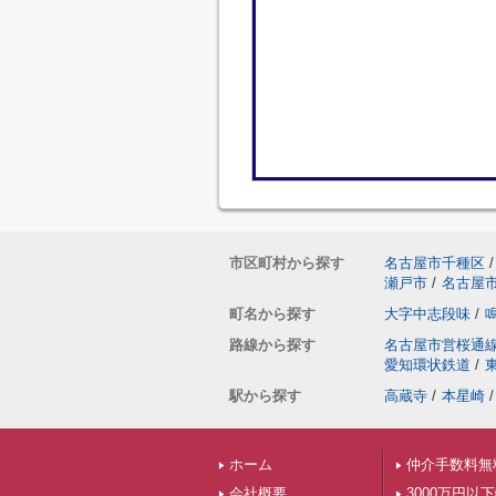
市区町村から探す
名古屋市千種区
/
瀬戸市
/
名古屋
町名から探す
大字中志段味
/
路線から探す
名古屋市営桜通
愛知環状鉄道
/
駅から探す
高蔵寺
/
本星崎
/
ホーム
仲介手数料無
会社概要
3000万円以