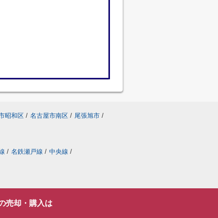
市昭和区
/
名古屋市南区
/
尾張旭市
/
線
/
名鉄瀬戸線
/
中央線
/
の売却・購入は