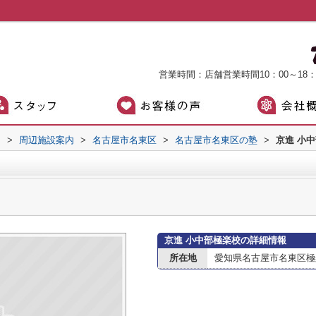
営業時間：店舗営業時間10：00～18
）
>
周辺施設案内
>
名古屋市名東区
>
名古屋市名東区の塾
>
京進 小
京進 小中部極楽校の詳細情報
所在地
愛知県名古屋市名東区極