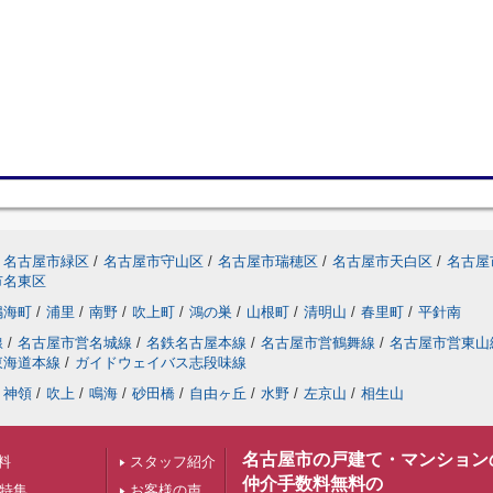
名古屋市緑区
/
名古屋市守山区
/
名古屋市瑞穂区
/
名古屋市天白区
/
名古屋
市名東区
鳴海町
/
浦里
/
南野
/
吹上町
/
鴻の巣
/
山根町
/
清明山
/
春里町
/
平針南
線
/
名古屋市営名城線
/
名鉄名古屋本線
/
名古屋市営鶴舞線
/
名古屋市営東山
東海道本線
/
ガイドウェイバス志段味線
神領
/
吹上
/
鳴海
/
砂田橋
/
自由ヶ丘
/
水野
/
左京山
/
相生山
名古屋市の戸建て・マンション
料
スタッフ紹介
仲介手数料無料の
下特集
お客様の声