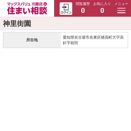
閲覧履歴
お気に入り
メニュー
0
0
神里街園
愛知県名古屋市名東区猪高町大字高
所在地
針字前田