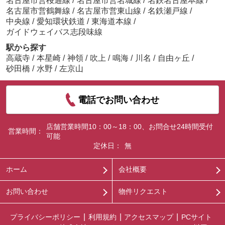
名古屋市営桜通線
/
名古屋市営名城線
/
名鉄名古屋本線
/
名古屋市営鶴舞線
/
名古屋市営東山線
/
名鉄瀬戸線
/
中央線
/
愛知環状鉄道
/
東海道本線
/
ガイドウェイバス志段味線
駅から探す
高蔵寺
/
本星崎
/
神領
/
吹上
/
鳴海
/
川名
/
自由ヶ丘
/
砂田橋
/
水野
/
左京山
電話でお問い合わせ
店舗営業時間10：00～18：00、お問合せ24時間受付
営業時間：
可能
定休日：
無
ホーム
会社概要
お問い合わせ
物件リクエスト
プライバシーポリシー
利用規約
アクセスマップ
PCサイト