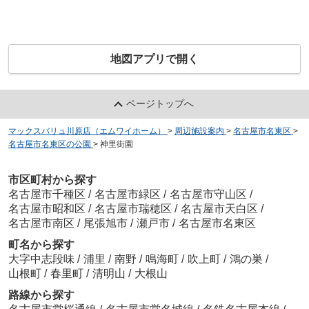
地図アプリで開く
ページトップへ
マックスバリュ川原店（エムワイホーム）
>
周辺施設案内
>
名古屋市名東区
>
名古屋市名東区の公園
>
神里街園
市区町村から探す
名古屋市千種区
/
名古屋市緑区
/
名古屋市守山区
/
名古屋市昭和区
/
名古屋市瑞穂区
/
名古屋市天白区
/
名古屋市南区
/
尾張旭市
/
瀬戸市
/
名古屋市名東区
町名から探す
大字中志段味
/
浦里
/
南野
/
鳴海町
/
吹上町
/
鴻の巣
/
山根町
/
春里町
/
清明山
/
大根山
路線から探す