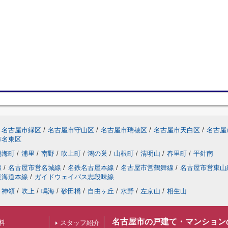
名古屋市緑区
/
名古屋市守山区
/
名古屋市瑞穂区
/
名古屋市天白区
/
名古屋
市名東区
鳴海町
/
浦里
/
南野
/
吹上町
/
鴻の巣
/
山根町
/
清明山
/
春里町
/
平針南
線
/
名古屋市営名城線
/
名鉄名古屋本線
/
名古屋市営鶴舞線
/
名古屋市営東山
東海道本線
/
ガイドウェイバス志段味線
神領
/
吹上
/
鳴海
/
砂田橋
/
自由ヶ丘
/
水野
/
左京山
/
相生山
名古屋市の戸建て・マンション
料
スタッフ紹介