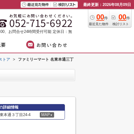
最終更新：2026年08月09日
00
00
件
件
最近見た物件
検討リスト
：00、お問合せ24時間受付可能
定休日：無
ストア
>
ファミリーマート 名東本通三丁
の詳細情報
本通３丁目24-4
MAP
▼