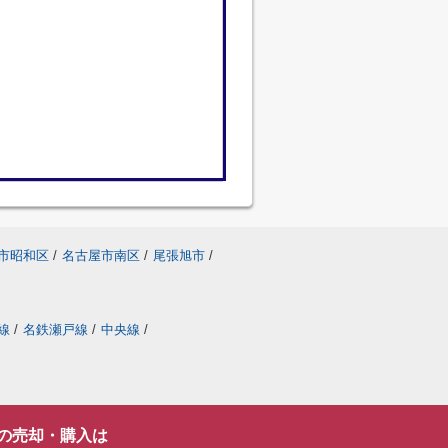
市昭和区
/
名古屋市南区
/
尾張旭市
/
線
/
名鉄瀬戸線
/
中央線
/
の売却・購入は