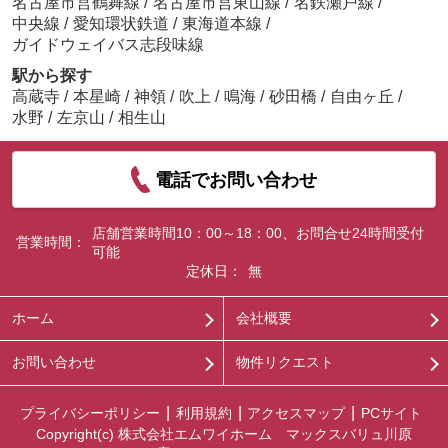
名古屋市営鶴舞線
/
名古屋市営東山線
/
名鉄瀬戸線
/
中央線
/
愛知環状鉄道
/
東海道本線
/
ガイドウェイバス志段味線
駅から探す
高蔵寺
/
本星崎
/
神領
/
吹上
/
鳴海
/
砂田橋
/
自由ヶ丘
/
水野
/
左京山
/
相生山
電話でお問い合わせ
店舗営業時間10：00～18：00、お問合せ24時間受付
営業時間：
可能
定休日：
無
ホーム
会社概要
お問い合わせ
物件リクエスト
プライバシーポリシー
利用規約
アクセスマップ
PCサイト
Copyright(c) 株式会社エムワイホーム マックスバリュ川原