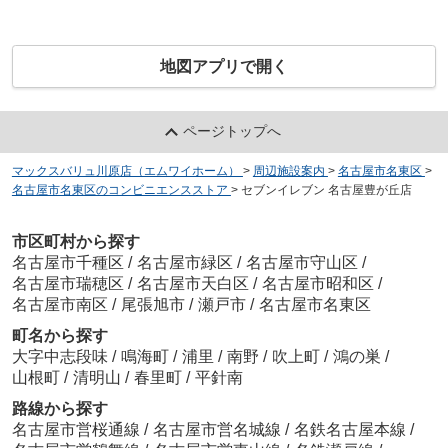
地図アプリで開く
ページトップへ
マックスバリュ川原店（エムワイホーム）
>
周辺施設案内
>
名古屋市名東区
>
名古屋市名東区のコンビニエンスストア
>
セブンイレブン 名古屋豊が丘店
市区町村から探す
名古屋市千種区
/
名古屋市緑区
/
名古屋市守山区
/
名古屋市瑞穂区
/
名古屋市天白区
/
名古屋市昭和区
/
名古屋市南区
/
尾張旭市
/
瀬戸市
/
名古屋市名東区
町名から探す
大字中志段味
/
鳴海町
/
浦里
/
南野
/
吹上町
/
鴻の巣
/
山根町
/
清明山
/
春里町
/
平針南
路線から探す
名古屋市営桜通線
/
名古屋市営名城線
/
名鉄名古屋本線
/