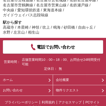
名古屋市営桜通線
/
名古屋市営名城線
/
名鉄名古屋本線
/
名古屋市営鶴舞線
/
名古屋市営東山線
/
名鉄瀬戸線
/
中央線
/
愛知環状鉄道
/
東海道本線
/
ガイドウェイバス志段味線
駅から探す
高蔵寺
/
本星崎
/
神領
/
吹上
/
鳴海
/
砂田橋
/
自由ヶ丘
/
水野
/
左京山
/
相生山
電話でお問い合わせ
店舗営業時間10：00～18：00、お問合せ24時間受付
営業時間：
可能
定休日：
無
ホーム
会社概要
お問い合わせ
物件リクエスト
プライバシーポリシー
利用規約
アクセスマップ
PCサイト