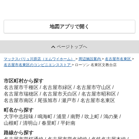
地図アプリで開く
ページトップへ
マックスバリュ川原店（エムワイホーム）
>
周辺施設案内
>
名古屋市名東区
>
名古屋市名東区のコンビニエンスストア
>
ローソン 名東区文教台店
市区町村から探す
名古屋市千種区
/
名古屋市緑区
/
名古屋市守山区
/
名古屋市瑞穂区
/
名古屋市天白区
/
名古屋市昭和区
/
名古屋市南区
/
尾張旭市
/
瀬戸市
/
名古屋市名東区
町名から探す
大字中志段味
/
鳴海町
/
浦里
/
南野
/
吹上町
/
鴻の巣
/
山根町
/
清明山
/
春里町
/
平針南
路線から探す