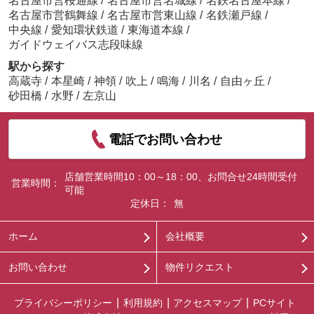
名古屋市営桜通線
/
名古屋市営名城線
/
名鉄名古屋本線
/
名古屋市営鶴舞線
/
名古屋市営東山線
/
名鉄瀬戸線
/
中央線
/
愛知環状鉄道
/
東海道本線
/
ガイドウェイバス志段味線
駅から探す
高蔵寺
/
本星崎
/
神領
/
吹上
/
鳴海
/
川名
/
自由ヶ丘
/
砂田橋
/
水野
/
左京山
電話でお問い合わせ
店舗営業時間10：00～18：00、お問合せ24時間受付
営業時間：
可能
定休日：
無
ホーム
会社概要
お問い合わせ
物件リクエスト
プライバシーポリシー
利用規約
アクセスマップ
PCサイト