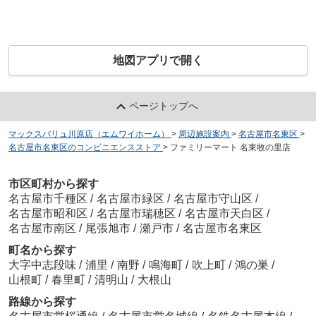
地図アプリで開く
ページトップへ
マックスバリュ川原店（エムワイホーム）
>
周辺施設案内
>
名古屋市名東区
>
名古屋市名東区のコンビニエンスストア
>
ファミリーマート 名東牧の里店
市区町村から探す
名古屋市千種区
/
名古屋市緑区
/
名古屋市守山区
/
名古屋市昭和区
/
名古屋市瑞穂区
/
名古屋市天白区
/
名古屋市南区
/
尾張旭市
/
瀬戸市
/
名古屋市名東区
町名から探す
大字中志段味
/
浦里
/
南野
/
鳴海町
/
吹上町
/
鴻の巣
/
山根町
/
春里町
/
清明山
/
大根山
路線から探す