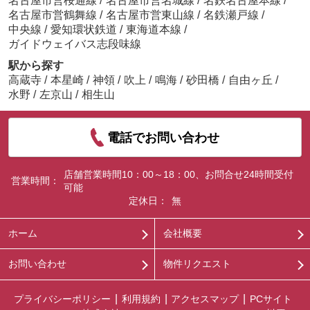
名古屋市営桜通線
/
名古屋市営名城線
/
名鉄名古屋本線
/
名古屋市営鶴舞線
/
名古屋市営東山線
/
名鉄瀬戸線
/
中央線
/
愛知環状鉄道
/
東海道本線
/
ガイドウェイバス志段味線
駅から探す
高蔵寺
/
本星崎
/
神領
/
吹上
/
鳴海
/
砂田橋
/
自由ヶ丘
/
水野
/
左京山
/
相生山
電話でお問い合わせ
店舗営業時間10：00～18：00、お問合せ24時間受付
営業時間：
可能
定休日：
無
ホーム
会社概要
お問い合わせ
物件リクエスト
プライバシーポリシー
利用規約
アクセスマップ
PCサイト