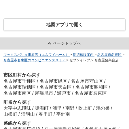
地図アプリで開く
ページトップへ
マックスバリュ川原店（エムワイホーム）
>
周辺施設案内
>
名古屋市名東区
>
名古屋市名東区のコンビニエンスストア
>
セブンイレブン 名古屋猪高台店
市区町村から探す
名古屋市千種区
/
名古屋市緑区
/
名古屋市守山区
/
名古屋市瑞穂区
/
名古屋市天白区
/
名古屋市昭和区
/
名古屋市南区
/
尾張旭市
/
瀬戸市
/
名古屋市名東区
町名から探す
大字中志段味
/
鳴海町
/
浦里
/
南野
/
吹上町
/
鴻の巣
/
山根町
/
清明山
/
春里町
/
平針南
路線から探す