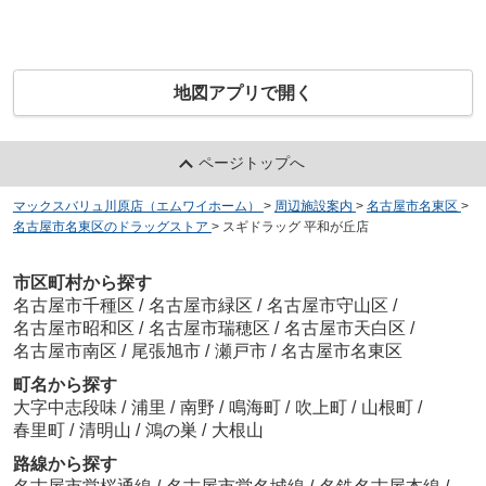
地図アプリで開く
ページトップへ
マックスバリュ川原店（エムワイホーム）
>
周辺施設案内
>
名古屋市名東区
>
名古屋市名東区のドラッグストア
>
スギドラッグ 平和が丘店
市区町村から探す
名古屋市千種区
/
名古屋市緑区
/
名古屋市守山区
/
名古屋市昭和区
/
名古屋市瑞穂区
/
名古屋市天白区
/
名古屋市南区
/
尾張旭市
/
瀬戸市
/
名古屋市名東区
町名から探す
大字中志段味
/
浦里
/
南野
/
鳴海町
/
吹上町
/
山根町
/
春里町
/
清明山
/
鴻の巣
/
大根山
路線から探す